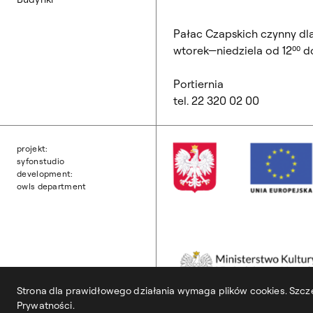
Pałac Czapskich czynny dl
wtorek—niedziela od 12⁰⁰ do
Portiernia
tel. 22 320 02 00
projekt:
syfonstudio
development:
owls department
Strona dla prawidłowego działania wymaga plików cookies. Szcze
Prywatności.