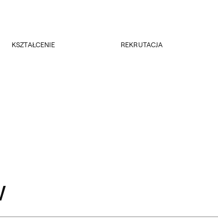
Przejdź do wyszukiwarki
Przejdź do treści
KSZTAŁCENIE
REKRUTACJA
Kierunki studiów
Rekrutacja 2026/2027
Studia podyplomowe
Regulamin rekrutacji 2026/2027
Erasmus +
Wyniki rekrutacji
Kadra
Kursy
Dokumenty
Rejestracja online
Jakość kształcenia
w