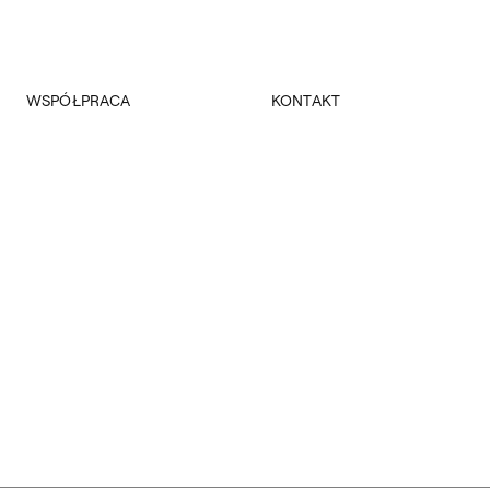
WSPÓŁPRACA
KONTAKT
Promocja
Kancelaria Główna
Dla mediów
Dziekanaty
Patronaty
Pałac Czapskich
Realizowane projekty
Administracja
Towarzystwo Przyjaciół ASP
Budynki
Fundacja ASP w Warszawie