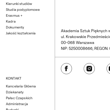
Kierunki studiów
Studia podyplomowe
Erasmus +
Kadra
Dokumenty
Akademia Sztuk Pięknych 
Jakość kształcenia
ul. Krakowskie Przedmieście
00-068 Warszawa
NIP: 5250008666, REGON:
Facebook
Instagram
Y
KONTAKT
Kancelaria Główna
Dziekanaty
Pałac Czapskich
Administracja
Budynki