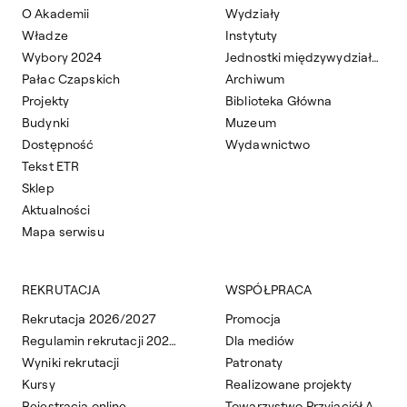
O Akademii
Wydziały
Władze
Instytuty
Wybory 2024
Jednostki międzywydziałowe
Pałac Czapskich
Archiwum
Projekty
Biblioteka Główna
Budynki
Muzeum
Dostępność
Wydawnictwo
Tekst ETR
Sklep
Aktualności
Mapa serwisu
REKRUTACJA
WSPÓŁPRACA
Rekrutacja 2026/2027
Promocja
Regulamin rekrutacji 2026/2027
Dla mediów
Wyniki rekrutacji
Patronaty
Kursy
Realizowane projekty
Rejestracja online
Towarzystwo Przyjaciół ASP