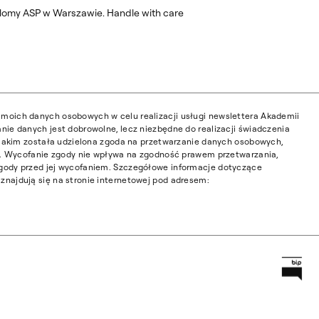
omy ASP w Warszawie. Handle with care
moich danych osobowych w celu realizacji usługi newslettera Akademii
nie danych jest dobrowolne, lecz niezbędne do realizacji świadczenia
w jakim została udzielona zgoda na przetwarzanie danych osobowych,
ia. Wycofanie zgody nie wpływa na zgodność prawem przetwarzania,
gody przed jej wycofaniem. Szczegółowe informacje dotyczące
najdują się na stronie internetowej pod adresem:
Prz
Główną