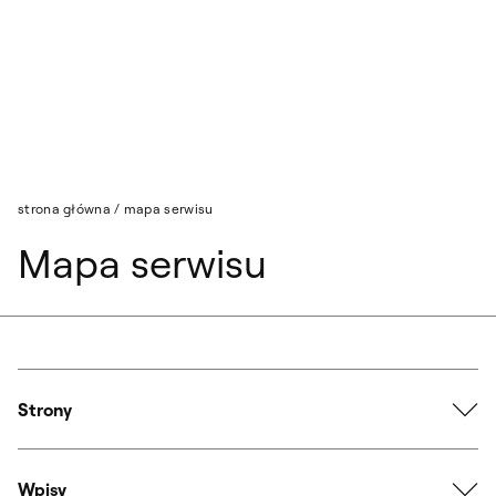
Przejdź do wyszukiwarki
Przejdź do treści
strona główna
/
mapa serwisu
Mapa serwisu
Strony
Wpisy
Równe traktowanie w ASP