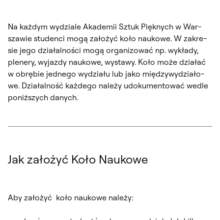
Na każ­dym wy­dzia­le Aka­de­mii Sz­tuk Pięk­nych w War­
sza­wie stu­den­ci mo­gą za­ło­żyć ko­ło na­uko­we. W za­kre­
sie je­go dzia­łal­no­ści mo­gą or­ga­ni­zo­wać np. wy­kła­dy,
ple­ne­ry, wy­jaz­dy na­uko­we, wy­sta­wy. Ko­ło mo­że dzia­łać
w obrę­bie jed­ne­go wy­dzia­łu lub ja­ko mię­dzy­wy­dzia­ło­
we. Dzia­łal­ność każ­de­go na­le­ży udo­ku­men­to­wać we­dle
po­niż­szych da­nych.
Jak założyć Koło Naukowe
Aby za­ło­żyć ko­ło na­uko­we na­le­ży: