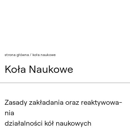
Przejdź do wyszukiwarki
Przejdź do treści
strona główna
/
koła naukowe
Koła Naukowe
Za­sa­dy za­kła­da­nia oraz re­ak­ty­wo­wa­
nia
dzia­łal­no­ści kół na­uko­wych