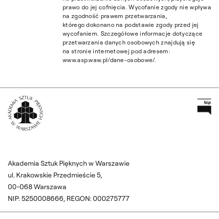
prawo do jej cofnięcia. Wycofanie zgody nie wpływa
na zgodność prawem przetwarzania,
którego dokonano na podstawie zgody przed jej
wycofaniem. Szczegółowe informacje dotyczące
przetwarzania danych osobowych znajdują się
na stronie internetowej pod adresem:
www.asp.waw.pl/dane-osobowe/.
Pr
Wróć na Stronę Główną
Akademia Sztuk Pięknych w Warszawie
ul. Krakowskie Przedmieście 5,
00-068 Warszawa
NIP: 5250008666, REGON: 000275777