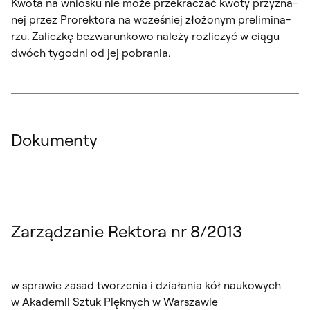
Kwo­ta na wnio­sku nie mo­że prze­kra­czać kwo­ty przy­zna­
nej przez Pro­rek­to­ra na wcze­śniej zło­żo­nym pre­li­mi­na­
rzu. Za­licz­kę bez­wa­run­ko­wo na­le­ży roz­li­czyć w cią­gu
dwóch ty­go­dni od jej po­bra­nia.
Dokumenty
Zarządzanie Rektora nr 8/2013
w sprawie zasad tworzenia i działania kół naukowych
w Akademii Sztuk Pięknych w Warszawie