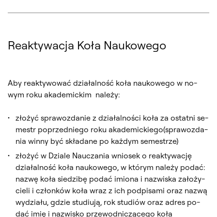
Reaktywacja Koła Naukowego
Aby re­ak­ty­wo­wać dzia­łal­ność ko­ła na­uko­we­go w no­
wym ro­ku aka­de­mic­kim na­le­ży:
zło­żyć spra­woz­da­nie z dzia­łal­no­ści ko­ła za ostat­ni se­
mestr po­przed­nie­go ro­ku aka­de­mic­kie­go(spra­woz­da­
nia win­ny być skła­da­ne po każ­dym se­mestrze)
zło­żyć w Dzia­le Nau­cza­nia wnio­sek o re­ak­ty­wa­cję
dzia­łal­ność ko­ła na­uko­we­go, w któ­rym na­le­ży po­dać:
na­zwę ko­ła sie­dzi­bę po­dać imio­na i na­zwi­ska za­ło­ży­
cie­li i człon­ków ko­ła wraz z ich pod­pi­sa­mi oraz na­zwą
wy­dzia­łu, gdzie stu­diu­ją, rok stu­diów oraz ad­res po­
dać imię i na­zwi­sko prze­wod­ni­czą­ce­go ko­ła