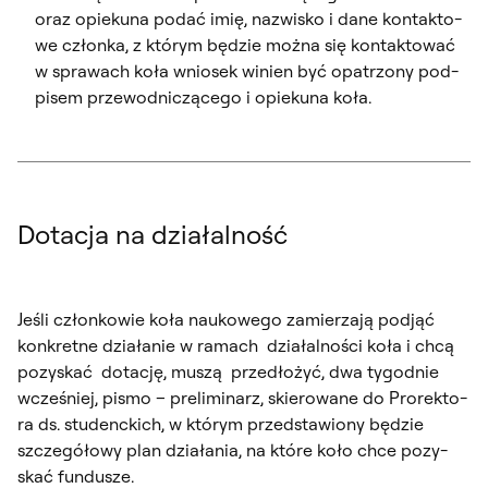
oraz opie­ku­na po­dać imię, na­zwi­sko i da­ne kon­tak­to­
we człon­ka, z któ­rym bę­dzie moż­na się kon­tak­to­wać
w spra­wach ko­ła wnio­sek wi­nien być opa­trzo­ny pod­
pi­sem prze­wod­ni­czą­ce­go i opie­ku­na ko­ła.
Dotacja na działalność
Je­śli człon­ko­wie ko­ła na­uko­we­go za­mie­rza­ją pod­jąć
kon­kret­ne dzia­ła­nie w ra­mach dzia­łal­no­ści ko­ła i chcą
po­zy­skać do­ta­cję, mu­szą przedło­żyć, dwa ty­go­dnie
wcze­śniej, pi­smo – pre­li­mi­narz, skie­ro­wa­ne do Pro­rek­to­
ra ds. stu­denc­kich, w któ­rym przed­sta­wio­ny bę­dzie
szcze­gó­ło­wy plan dzia­ła­nia, na któ­re ko­ło chce po­zy­
skać fun­du­sze.