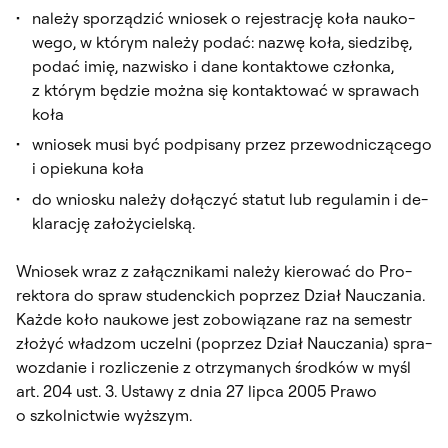
na­le­ży spo­rzą­dzić wnio­sek o re­je­stra­cję ko­ła na­uko­
we­go, w któ­rym na­le­ży po­dać: na­zwę ko­ła, sie­dzi­bę,
po­dać imię, na­zwi­sko i da­ne kon­tak­to­we człon­ka,
z któ­rym bę­dzie moż­na się kon­tak­to­wać w spra­wach
ko­ła
wnio­sek mu­si być pod­pi­sa­ny przez prze­wod­ni­czą­ce­go
i opie­ku­na ko­ła
do wnio­sku na­le­ży do­łą­czyć sta­tut lub re­gu­la­min i de­
kla­ra­cję za­ło­ży­ciel­ską.
Wnio­sek wraz z za­łącz­ni­ka­mi na­le­ży kie­ro­wać do Pro­
rek­to­ra do spraw stu­denc­kich po­przez Dział Nau­cza­nia.
Każ­de ko­ło na­uko­we jest zo­bo­wią­za­ne raz na se­mestr
zło­żyć wła­dzom uczel­ni (po­przez Dział Nau­cza­nia) spra­
woz­da­nie i roz­li­cze­nie z otrzy­ma­nych środ­ków w myśl
art. 204 ust. 3. Usta­wy z dnia 27 lip­ca 2005 Pra­wo
o szkol­nic­twie wyż­szym.