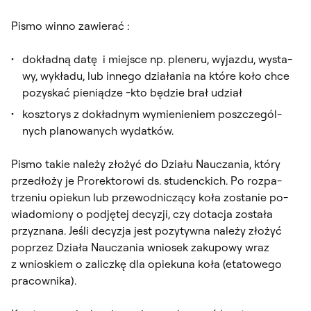
Pi­smo win­no za­wie­rać :
do­kład­ną da­tę i miej­sce np. ple­ne­ru, wy­jaz­du, wy­sta­
wy, wy­kła­du, lub in­ne­go dzia­ła­nia na któ­re ko­ło chce
po­zy­skać pie­nią­dze -k­to bę­dzie brał udział
kosz­to­rys z do­kład­nym wy­mie­nie­niem po­szcze­gól­
nych pla­no­wa­nych wy­dat­ków.
Pi­smo ta­kie na­le­ży zło­żyć do Dzia­łu Nau­cza­nia, któ­ry
przedło­ży je Pro­rek­to­ro­wi ds. stu­denc­kich. Po roz­pa­
trze­niu opie­kun lub prze­wod­ni­czą­cy ko­ła zo­sta­nie po­
wia­do­mio­ny o pod­ję­tej de­cy­zji, czy do­ta­cja zo­sta­ła
przy­zna­na. Je­śli de­cy­zja jest po­zy­tyw­na na­le­ży zło­żyć
po­przez Dzia­ła Nau­cza­nia wnio­sek za­ku­po­wy wraz
z wnio­skiem o za­licz­kę dla opie­ku­na ko­ła (eta­to­we­go
pra­cow­ni­ka).