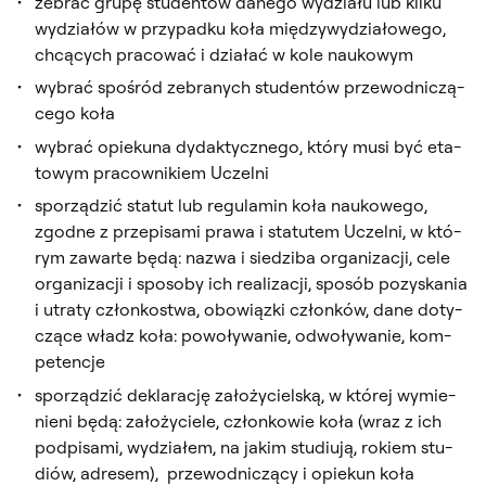
ze­brać gru­pę stu­den­tów da­ne­go wy­dzia­łu lub kil­ku
wy­dzia­łów w przy­pad­ku ko­ła mię­dzy­wy­dzia­ło­we­go,
chcą­cych pra­co­wać i dzia­łać w ko­le na­uko­wym
wy­brać spo­śród ze­bra­nych stu­den­tów prze­wod­ni­czą­
ce­go ko­ła
wy­brać opie­ku­na dy­dak­tycz­ne­go, któ­ry mu­si być eta­
to­wym pra­cow­ni­kiem Uczel­ni
spo­rzą­dzić sta­tut lub re­gu­la­min ko­ła na­uko­we­go,
zgod­ne z prze­pi­sa­mi pra­wa i sta­tutem Uczel­ni, w któ­
rym za­war­te bę­dą: na­zwa i sie­dzi­ba or­ga­ni­za­cji, ce­le
or­ga­ni­za­cji i spo­so­by ich re­ali­za­cji, spo­sób po­zy­ska­nia
i utra­ty człon­ko­stwa, obo­wiąz­ki człon­ków, da­ne do­ty­
czą­ce władz ko­ła: po­wo­ły­wa­nie, od­wo­ły­wa­nie, kom­
pe­ten­cje
spo­rzą­dzić de­kla­ra­cję za­ło­ży­ciel­ską, w któ­rej wy­mie­
nie­ni bę­dą: za­ło­ży­cie­le, człon­ko­wie ko­ła (wraz z ich
pod­pi­sa­mi, wy­dzia­łem, na ja­kim stu­diu­ją, ro­kiem stu­
diów, ad­re­sem), prze­wod­ni­czą­cy i opie­kun ko­ła