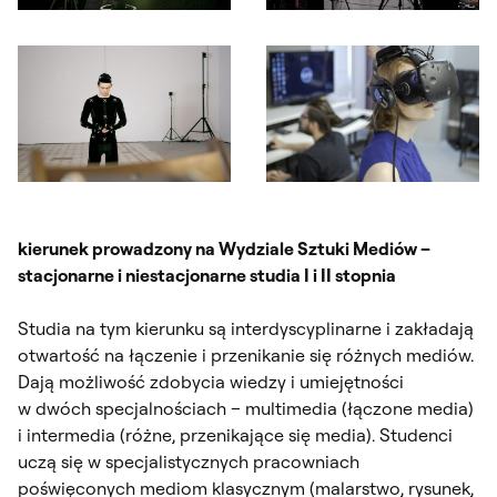
Otwórz okno dialogowe, slajd numer: 1
Otwórz okno dialogowe, slajd nu
Otwórz okno dialogowe, slajd numer: 3
Otwórz okno dialogowe, slajd nu
kierunek prowadzony na Wydziale Sztuki Mediów –
stacjonarne i niestacjonarne studia I i II stopnia
Studia na tym kierunku są interdyscyplinarne i zakładają
otwartość na łączenie i przenikanie się różnych mediów.
Dają możliwość zdobycia wiedzy i umiejętności
w dwóch specjalnościach – multimedia (łączone media)
i intermedia (różne, przenikające się media). Studenci
uczą się w specjalistycznych pracowniach
poświęconych mediom klasycznym (malarstwo, rysunek,