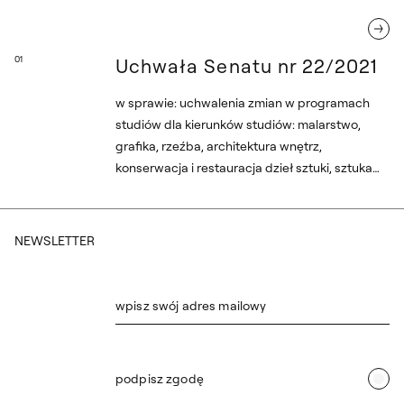
01
Uchwała Senatu nr 22/2021
w sprawie: uchwalenia zmian w programach
studiów dla kierunków studiów: malarstwo,
grafika, rzeźba, architektura wnętrz,
konserwacja i restauracja dzieł sztuki, sztuka
mediów, scenografia, badania artystyczne dla
cykli kształcenia rozpoczynających się od roku
akademickiego 2021/2022
NEWSLETTER
wpisz swój adres mailowy
podpisz zgodę