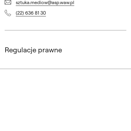
sztuka.mediow@asp.waw.pl
(22) 636 81 30
Regulacje prawne
Uchwała Senatu nr 22/2021