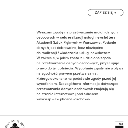
ZAPISZ SIĘ
Wyrażam zgodę na przetwarzanie moich danych
osobowych w celu realizacji usługi newslettera
Akademii Sztuk Pięknych w Warszawie. Podanie
danych jest dobrowolne, lecz niezbędne
do realizacji świadczenia usługi newslettera.
W zakresie, w jakim została udzielona zgoda
na przetwarzanie danych osobowych, przysługuje
prawo do jej cofnięcia. Wycofanie zgody nie wpływa
na zgodność prawem przetwarzania,
którego dokonano na podstawie zgody przed jej
wycofaniem. Szczegółowe informacje dotyczące
przetwarzania danych osobowych znajdują się
na stronie internetowej pod adresem:
www.asp.waw.pl/dane-osobowe/.
Pr
Wróć na Stronę Główną