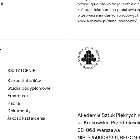
dę
przysługuje prawo do jej cofnięc
którego dokonano na podstawie z
przetwarzania danych osobowych z
www.asp.waw.pl/dane-osobowe/.
Wróć na Stronę 
Z
KSZTAŁCENIE
Kierunki studiów
Studia podyplomowe
Erasmus +
Kadra
Dokumenty
Akademia Sztuk Pięknych 
Jakość kształcenia
ul. Krakowskie Przedmieście
00-068 Warszawa
NIP: 5250008666, REGON: