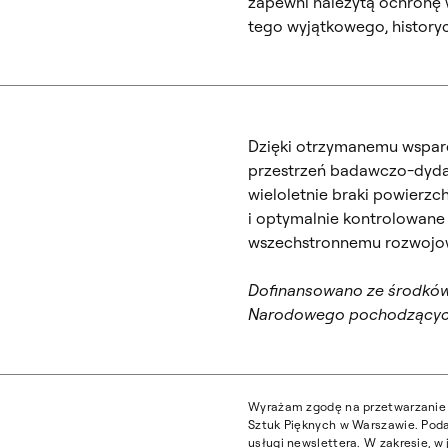
zapewni należytą ochronę 
tego wyjątkowego, history
Dzięki otrzymanemu wspar
przestrzeń badawczo-dydak
wieloletnie braki powierzc
i optymalnie kontrolowan
wszechstronnemu rozwojo
Dofinansowano ze środków 
Narodowego pochodzących
Wyrażam zgodę na przetwarzanie 
Sztuk Pięknych w Warszawie. Poda
usługi newslettera. W zakresie, 