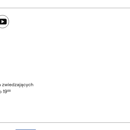
ouTube
a zwiedzających
 19⁰⁰