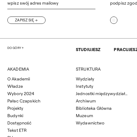
wpisz swój adres mailowy
podpisz zgo
ZAPISZ SIĘ
DO GÓRY
STUDIUJESZ
PRACUJES
AKADEMIA
STRUKTURA
O Akademii
Wydziały
Władze
Instytuty
Wybory 2024
Jednostki międzywydziałowe
Pałac Czapskich
Archiwum
Projekty
Biblioteka Główna
Budynki
Muzeum
Dostępność
Wydawnictwo
Tekst ETR