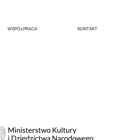
WSPÓŁPRACA
KONTAKT
Promocja
Kancelaria Główna
Dla mediów
Dziekanaty
Patronaty
Pałac Czapskich
Realizowane projekty
Administracja
Towarzystwo Przyjaciół ASP
Budynki
Fundacja ASP w Warszawie