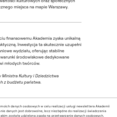
wartości kulturowych oraz społecznych
cznego miejsca na mapie Warszawy.
ciu finansowemu Akademia zyska unikalną
tyczną. Inwestycja ta skutecznie uzupełni
hniowe wydziału, oferując stabilne
e warunki środowiskowe dedykowane
wi młodych twórców.
Ministra Kultury i Dziedzictwa
 z budżetu państwa.
moich danych osobowych w celu realizacji usługi newslettera Akademii
nie danych jest dobrowolne, lecz niezbędne do realizacji świadczenia
w jakim została udzielona zgoda na przetwarzanie danych osobowych,