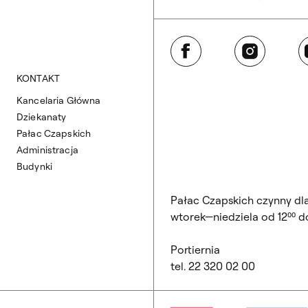
Facebook
Instagram
Y
KONTAKT
Kancelaria Główna
Dziekanaty
Pałac Czapskich
Administracja
Budynki
Pałac Czapskich czynny dl
wtorek—niedziela od 12⁰⁰ do
Portiernia
tel. 22 320 02 00