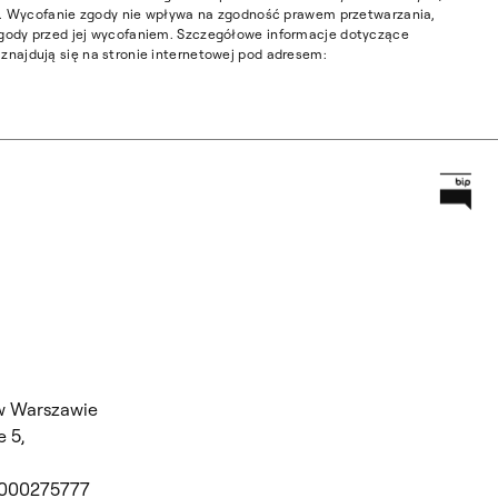
ia. Wycofanie zgody nie wpływa na zgodność prawem przetwarzania,
gody przed jej wycofaniem. Szczegółowe informacje dotyczące
najdują się na stronie internetowej pod adresem:
Prz
Główną
w Warszawie
 5,
 000275777