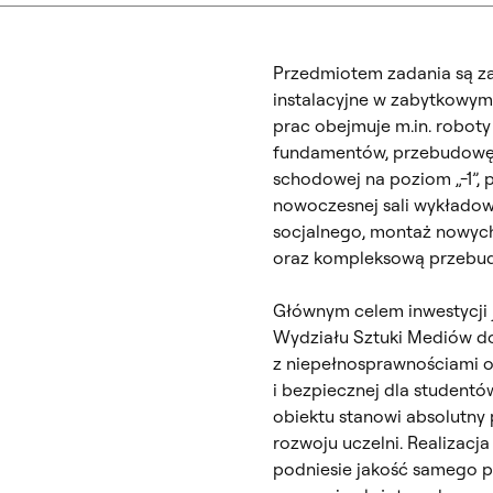
Przedmiotem zadania są 
instalacyjne w zabytkowym
prac obejmuje m.in. robot
fundamentów, przebudowę 
schodowej na poziom „-1”,
nowoczesnej sali wykładow
socjalnego, montaż nowyc
oraz kompleksową przebud
Głównym celem inwestycji j
Wydziału Sztuki Mediów d
z niepełnosprawnościami or
i bezpiecznej dla student
obiektu stanowi absolutny
rozwoju uczelni. Realizacj
podniesie jakość samego p