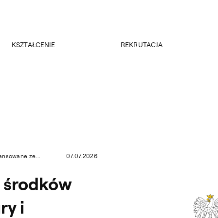
Przejdź do wyszukiwarki
Przejdź do treści
KSZTAŁCENIE
REKRUTACJA
Kierunki studiów
Rekrutacja 2026/2027
Studia podyplomowe
Regulamin rekrutacji 2026/2027
Erasmus +
Wyniki rekrutacji
Kadra
Kursy
Dokumenty
Rejestracja online
Jakość kształcenia
ansowane ze...
07.07.2026
e środków
ry i