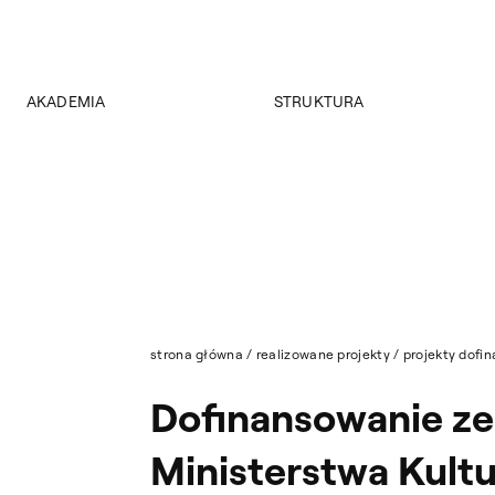
AKADEMIA
STRUKTURA
O Akademii
Wydziały
Władze
Instytuty
Wybory 2024
Jednostki międzywydziałowe
Pałac Czapskich
Archiwum
Projekty
Biblioteka Główna
Budynki
Muzeum
Dostępność
Wydawnictwo
Tekst ETR
strona główna
/
realizowane projekty
/
projekty dofin
Sklep
Aktualności
Dofinansowanie z
Mapa serwisu
Ministerstwa Kultu