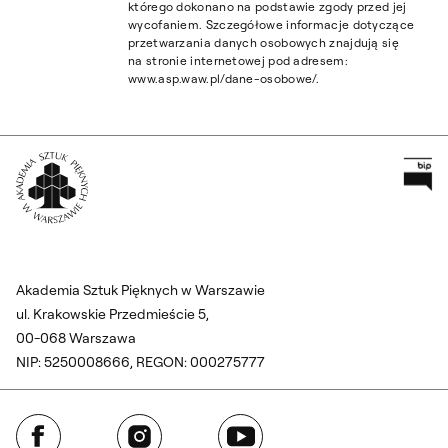
którego dokonano na podstawie zgody przed jej
wycofaniem. Szczegółowe informacje dotyczące
przetwarzania danych osobowych znajdują się
na stronie internetowej pod adresem:
www.asp.waw.pl/dane-osobowe/.
Pr
Wróć na Stronę Główną
Akademia Sztuk Pięknych w Warszawie
ul. Krakowskie Przedmieście 5,
00-068 Warszawa
NIP: 5250008666, REGON: 000275777
Facebook
Instagram
YouTube