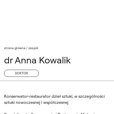
Przejdź do wyszukiwarki
Przejdź do treści
strona główna
/
zespół
dr Anna Kowalik
DOKTOR
Konserwator-restaurator dzieł sztuki, w szczególności
sztuki nowoczesnej i współczesnej