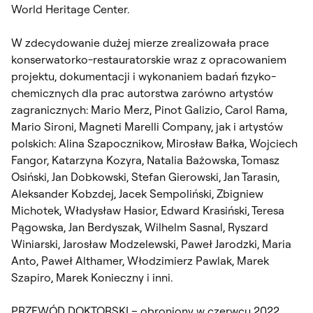
World Heritage Center.
W zdecydowanie dużej mierze zrealizowała prace
konserwatorko-restauratorskie wraz z opracowaniem
projektu, dokumentacji i wykonaniem badań fizyko-
chemicznych dla prac autorstwa zarówno artystów
zagranicznych: Mario Merz, Pinot Galizio, Carol Rama,
Mario Sironi, Magneti Marelli Company, jak i artystów
polskich: Alina Szapocznikow, Mirosław Bałka, Wojciech
Fangor, Katarzyna Kozyra, Natalia Bażowska, Tomasz
Osiński, Jan Dobkowski, Stefan Gierowski, Jan Tarasin,
Aleksander Kobzdej, Jacek Sempoliński, Zbigniew
Michotek, Władysław Hasior, Edward Krasiński, Teresa
Pągowska, Jan Berdyszak, Wilhelm Sasnal, Ryszard
Winiarski, Jarosław Modzelewski, Paweł Jarodzki, Maria
Anto, Paweł Althamer, Włodzimierz Pawlak, Marek
Szapiro, Marek Konieczny i inni.
PRZEWÓD DOKTORSKI – obroniony w czerwcu 2022