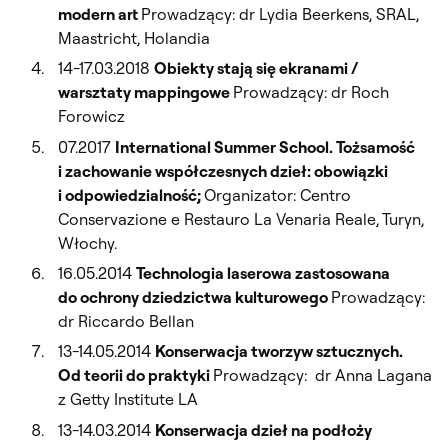
modern art
Prowadzący: dr Lydia Beerkens, SRAL,
Maastricht, Holandia
14-17.03.2018
Obiekty stają się ekranami /
warsztaty mappingowe
Prowadzący: dr Roch
Forowicz
07.2017
International Summer School. Tożsamość
i zachowanie współczesnych dzieł: obowiązki
i odpowiedzialność;
Organizator: Centro
Conservazione e Restauro La Venaria Reale, Turyn,
Włochy.
16.05.2014
Technologia laserowa zastosowana
do ochrony dziedzictwa kulturowego
Prowadzący:
dr Riccardo Bellan
13-14.05.2014
Konserwacja tworzyw sztucznych.
Od teorii do praktyki
Prowadzący: dr Anna Lagana
z Getty Institute LA
13-14.03.2014
Konserwacja dzieł na podłoży