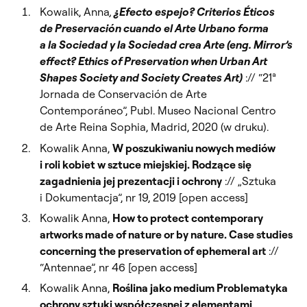
Kowalik, Anna
,
¿Efecto espejo? Criterios Éticos
de Preservación cuando el Arte Urbano forma
a la Sociedad y la Sociedad crea Arte (eng. Mirror’s
effect? Ethics of Preservation when Urban Art
Shapes Society and Society Creates Art)
:// “21ª
Jornada de Conservación de Arte
Contemporáneo”, Publ. Museo Nacional Centro
de Arte Reina Sophia, Madrid, 2020 (w druku).
Kowalik Anna,
W poszukiwaniu nowych mediów
i roli kobiet w sztuce miejskiej. Rodzące się
zagadnienia jej prezentacji i ochrony
:// „Sztuka
i Dokumentacja”, nr 19, 2019 [open access]
Kowalik Anna,
How to protect contemporary
artworks made of nature or by nature. Case studies
concerning the preservation of ephemeral art
://
“Antennae”, nr 46 [open access]
Kowalik Anna,
Roślina jako medium Problematyka
ochrony sztuki współczesnej z elementami