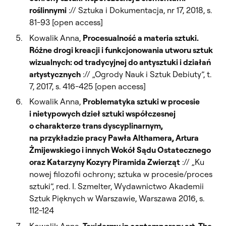
roślinnymi
:// Sztuka i Dokumentacja, nr 17, 2018, s.
81-93 [open access]
Kowalik Anna,
Procesualność a materia sztuki.
Różne drogi kreacji i funkcjonowania utworu sztuk
wizualnych: od tradycyjnej do antysztuki i działań
artystycznych
:// „Ogrody Nauk i Sztuk Debiuty”, t.
7, 2017, s. 416-425 [open access]
Kowalik Anna,
Problematyka sztuki w procesie
i nietypowych dzieł sztuki współczesnej
o charakterze trans dyscyplinarnym,
na przykładzie pracy Pawła Althamera, Artura
Żmijewskiego i innych Wokół Sądu Ostatecznego
oraz Katarzyny Kozyry Piramida Zwierząt
:// „Ku
nowej filozofii ochrony; sztuka w procesie/proces
sztuki”, red. I. Szmelter, Wydawnictwo Akademii
Sztuk Pięknych w Warszawie, Warszawa 2016, s.
112-124
Kowalik Anna,
Texidermy in contemporary art. The