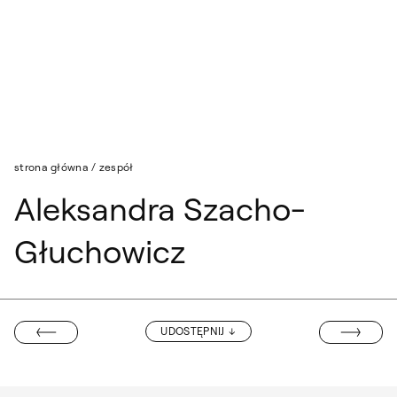
Przejdź do wyszukiwarki
Przejdź do treści
strona główna
/
zespół
Aleksandra Szacho-
Głuchowicz
MARZENA SZY
UDOSTĘPNIJ
EWA TROĆ