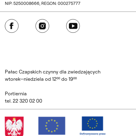
NIP: 5250008666, REGON: 000275777
Facebook
Instagram
YouTube
Pałac Czapskich czynny dla zwiedzających
wtorek—niedziela od 12⁰⁰ do 19⁰⁰
Portiernia
tel. 22 320 02 00