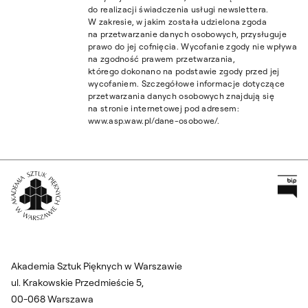
do realizacji świadczenia usługi newslettera.
W zakresie, w jakim została udzielona zgoda
na przetwarzanie danych osobowych, przysługuje
prawo do jej cofnięcia. Wycofanie zgody nie wpływa
na zgodność prawem przetwarzania,
którego dokonano na podstawie zgody przed jej
wycofaniem. Szczegółowe informacje dotyczące
przetwarzania danych osobowych znajdują się
na stronie internetowej pod adresem:
www.asp.waw.pl/dane-osobowe/.
Pr
Wróć na Stronę Główną
Akademia Sztuk Pięknych w Warszawie
ul. Krakowskie Przedmieście 5,
00-068 Warszawa