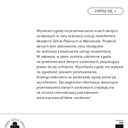
ZAPISZ SIĘ
Wyrażam zgodę na przetwarzanie moich danych
osobowych w celu realizacji usługi newslettera
Akademii Sztuk Pięknych w Warszawie. Podanie
danych jest dobrowolne, lecz niezbędne
do realizacji świadczenia usługi newslettera.
W zakresie, w jakim została udzielona zgoda
na przetwarzanie danych osobowych, przysługuje
prawo do jej cofnięcia. Wycofanie zgody nie wpływa
na zgodność prawem przetwarzania,
którego dokonano na podstawie zgody przed jej
wycofaniem. Szczegółowe informacje dotyczące
przetwarzania danych osobowych znajdują się
na stronie internetowej pod adresem:
www.asp.waw.pl/dane-osobowe/.
Pr
Wróć na Stronę Główną