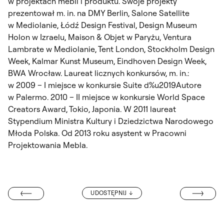
w projektach mebli i produktu. Swoje projekty
prezentował m. in. na DMY Berlin, Salone Satellite
w Mediolanie, Łódź Design Festival, Design Museum
Holon w Izraelu, Maison & Objet w Paryżu, Ventura
Lambrate w Mediolanie, Tent London, Stockholm Design
Week, Kalmar Kunst Museum, Eindhoven Design Week,
BWA Wrocław. Laureat licznych konkursów, m. in.:
w 2009 – I miejsce w konkursie Suite d%u2019Autore
w Palermo. 2010 – II miejsce w konkursie World Space
Creators Award, Tokio, Japonia. W 2011 laureat
Stypendium Ministra Kultury i Dziedzictwa Narodowego
Młoda Polska. Od 2013 roku asystent w Pracowni
Projektowania Mebla.
DR TOMASZ G
UDOSTĘPNIJ
TYNA GRODZKA