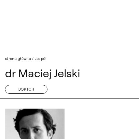
Przejdź do wyszukiwarki
Przejdź do treści
strona główna
/
zespół
dr Maciej Jelski
DOKTOR