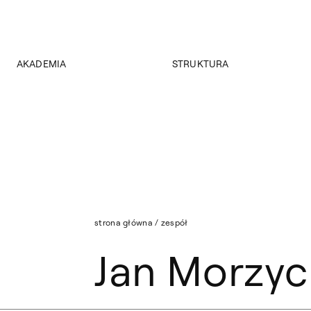
AKADEMIA
STRUKTURA
O Akademii
Wydziały
Władze
Instytuty
Wybory 2024
Jednostki międzywydziałowe
Pałac Czapskich
Archiwum
Projekty
Biblioteka Główna
Budynki
Muzeum
Dostępność
Wydawnictwo
Tekst ETR
strona główna
/
zespół
Sklep
Aktualności
Jan Morzyc
Mapa serwisu