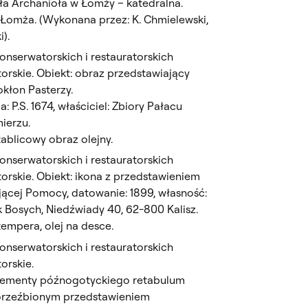
ała Archanioła w Łomży – katedralna.
 Łomża. (Wykonana przez: K. Chmielewski,
).
nserwatorskich i restauratorskich
orskie. Obiekt: obraz przedstawiający
kłon Pasterzy.
: P.S. 1674, właściciel: Zbiory Pałacu
ierzu.
ablicowy obraz olejny.
nserwatorskich i restauratorskich
orskie. Obiekt: ikona z przedstawieniem
jącej Pomocy, datowanie: 1899, własność:
k Bosych, Niedźwiady 40, 62-800 Kalisz.
empera, olej na desce.
nserwatorskich i restauratorskich
orskie.
lementy późnogotyckiego retabulum
orzeźbionym przedstawieniem