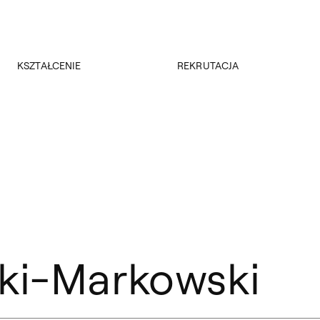
Przejdź do wyszukiwarki
Przejdź do treści
KSZTAŁCENIE
REKRUTACJA
Kierunki studiów
Rekrutacja 2026/2027
Studia podyplomowe
Regulamin rekrutacji 2026/2027
Erasmus +
Wyniki rekrutacji
Kadra
Kursy
Dokumenty
Rejestracja online
Jakość kształcenia
ki-Markowski