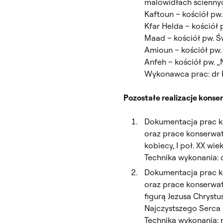
malowidłach ścienny
Kaftoun – kościół pw.
Kfar Helda – kościół p
Maad – kościół pw. Ś
Amioun – kościół pw.
Anfeh – kościół pw. „
Wykonawca prac: dr 
Pozostałe realizacje konse
Dokumentacja prac ko
oraz prace konserwato
kobiecy, I poł. XX wi
Technika wykonania: o
Dokumentacja prac ko
oraz prace konserwato
figurą Jezusa Chrystusa
Najczystszego Serca 
Technika wykonania: