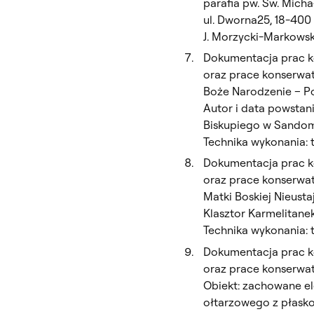
parafia pw. Św. Mich
ul. Dworna25, 18-400
J. Morzycki-Markowski
Dokumentacja prac ko
oraz prace konserwat
Boże Narodzenie – Po
Autor i data powstania
Biskupiego w Sandom
Technika wykonania: t
Dokumentacja prac ko
oraz prace konserwat
Matki Boskiej Nieusta
Klasztor Karmelitane
Technika wykonania: t
Dokumentacja prac ko
oraz prace konserwat
Obiekt: zachowane e
ołtarzowego z płask