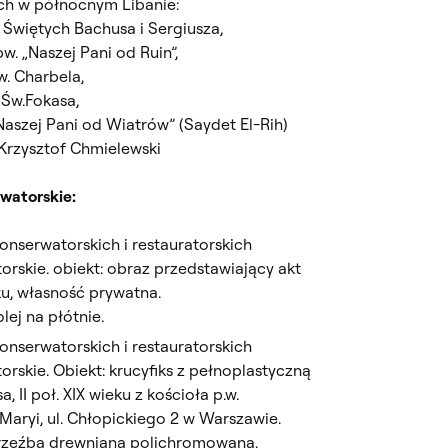
ch w północnym Libanie:
 Świętych Bachusa i Sergiusza,
w. „Naszej Pani od Ruin”,
w. Charbela,
 Św.Fokasa,
Naszej Pani od Wiatrów” (Saydet El-Rih)
Krzysztof Chmielewski
rwatorskie:
nserwatorskich i restauratorskich
rskie. obiekt: obraz przedstawiający akt
eku, własność prywatna.
lej na płótnie.
nserwatorskich i restauratorskich
rskie. Obiekt: krucyfiks z pełnoplastyczną
, II poł. XIX wieku z kościoła p.w.
Maryi, ul. Chłopickiego 2 w Warszawie.
 rzeźba drewniana polichromowana.