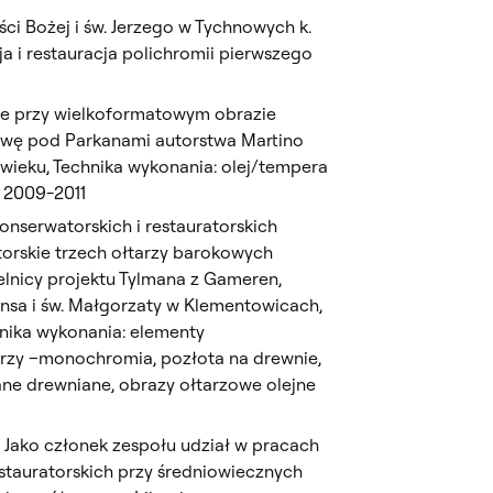
ci Bożej i św. Jerzego w Tychnowych k.
a i restauracja polichromii pierwszego
ie przy wielkoformatowym obrazie
twę pod Parkanami autorstwa Martino
I wieku, Technika wykonania: olej/tempera
 2009-2011
nserwatorskich i restauratorskich
orskie trzech ołtarzy barokowych
elnicy projektu Tylmana z Gameren,
ensa i św. Małgorzaty w Klementowicach,
chnika wykonania: elementy
arzy –monochromia, pozłota na drewnie,
ne drewniane, obrazy ołtarzowe olejne
 Jako członek zespołu udział w pracach
estauratorskich przy średniowiecznych