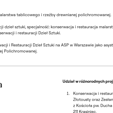
malarstwa tablicowego i rzeźby drewnianej polichromowanej.
cji dzieł sztuki, specjalność: konserwacja i restauracja mala
wacji i restauracji Dzieł Sztuki.
ji i Restauracji Dzieł Sztuki na ASP w Warszawie jako asyst
ej Polichromowanej.
a
Udział w różnorodnych proj
Konserwacja i restaur
Złotousty oraz Zesł
z Kościoła pw. Duch
211 Krasiniec.