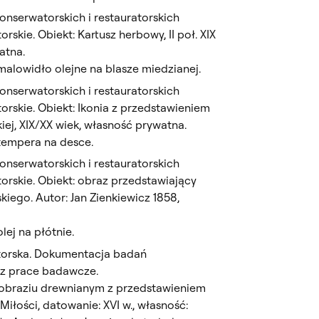
nserwatorskich i restauratorskich
rskie. Obiekt: Kartusz herbowy, II poł. XIX
atna.
malowidło olejne na blasze miedzianej.
nserwatorskich i restauratorskich
orskie. Obiekt: Ikonia z przedstawieniem
iej, XIX/XX wiek, własność prywatna.
tempera na desce.
nserwatorskich i restauratorskich
orskie. Obiekt: obraz przedstawiający
kiego. Autor: Jan Zienkiewicz 1858,
lej na płótnie.
torska. Dokumentacja badań
az prace badawcze.
dobraziu drewnianym z przedstawieniem
Miłości, datowanie: XVI w., własność: