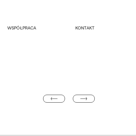
WSPÓŁPRACA
KONTAKT
Promocja
Kancelaria Główna
Dla mediów
Dziekanaty
Patronaty
Pałac Czapskich
Realizowane projekty
Administracja
Towarzystwo Przyjaciół ASP
Budynki
Fundacja ASP w Warszawie
DR JAN ANDRZEJEWSKI
JACEK CYPEL