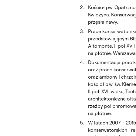
Kościół pw. Opatrznoś
Kwidzyna. Konserwacj
przęsła nawy.
Prace konserwatorsk
przedstawiającym Bi
Altomonte, II poł XVI
na płótnie. Warszawa
Dokumentacja prac ko
oraz prace konserwat
oraz ambony i chrzci
kościoł p.w. św. Klem
II poł. XVII wieku, Te
architektoniczne ołt
rzeżby polichromowa
na płótnie.
W latach 2007 – 2015
konserwatorskich i r