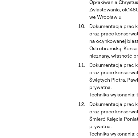
Opłakiwania Chrystus
Zwiastowania, ok.148
we Wrocławiu.
Dokumentacja prac ko
oraz prace konserwato
na ocynkowanej blasz
Ostrobramską. Konser
nieznany, własność p
Dokumentacja prac ko
oraz prace konserwat
Świętych Piotra, Paw
prywatna.
Technika wykonania: t
Dokumentacja prac ko
oraz prace konserwat
Śmierć Księcia Ponia
prywatna.
Technika wykonania: o