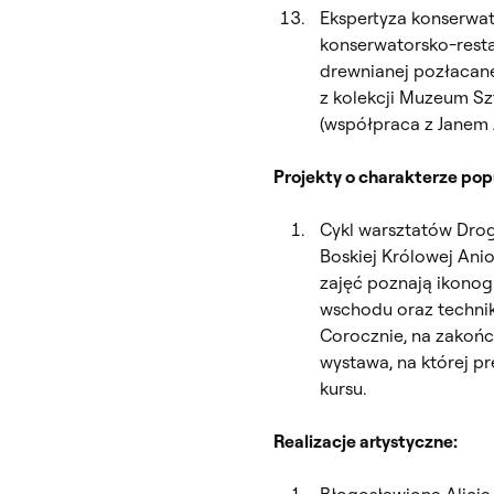
Ekspertyza konserwa
konserwatorsko-resta
drewnianej pozłacan
z kolekcji Muzeum Sz
(współpraca z Janem 
Projekty o charakterze pop
Cykl warsztatów Drog
Boskiej Królowej Ani
zajęć poznają ikonogra
wschodu oraz technik
Corocznie, na zakońc
wystawa, na której 
kursu.
Realizacje artystyczne: