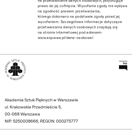
na przetwarzanie danych osobowych, przysługuje
prawo do jej cofnięcia. Wycofanie zgody nie wpływa
na zgodność prawem przetwarzania,
którego dokonano na podstawie zgody przed jej
wycofaniem. Szczegółowe informacje dotyczące
przetwarzania danych osobowych znajdują się
na stronie internetowej pod adresem:
www.asp.waw.pl/dane-osobowe/.
Pr
Wróć na Stronę Główną
Akademia Sztuk Pięknych w Warszawie
ul. Krakowskie Przedmieście 5,
00-068 Warszawa
NIP: 5250008666, REGON: 000275777