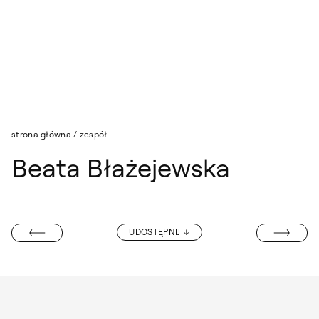
Przejdź do wyszukiwarki
Przejdź do treści
strona główna
/
zespół
Beata Błażejewska
MIKOŁAJ MACI
UDOSTĘPNIJ
 GROCHOWSKA