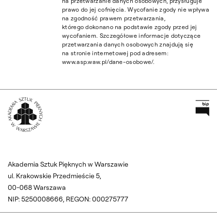
na przetwarzanie danych osobowych, przysługuje
prawo do jej cofnięcia. Wycofanie zgody nie wpływa
na zgodność prawem przetwarzania,
którego dokonano na podstawie zgody przed jej
wycofaniem. Szczegółowe informacje dotyczące
przetwarzania danych osobowych znajdują się
na stronie internetowej pod adresem:
www.asp.waw.pl/dane-osobowe/.
Pr
Wróć na Stronę Główną
Akademia Sztuk Pięknych w Warszawie
ul. Krakowskie Przedmieście 5,
00-068 Warszawa
NIP: 5250008666, REGON: 000275777