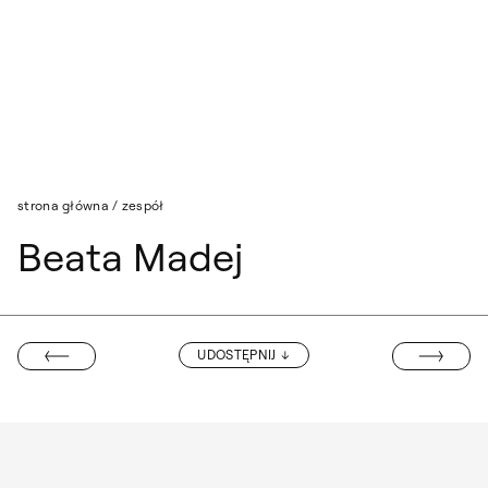
Przejdź do wyszukiwarki
Przejdź do treści
strona główna
/
zespół
Beata Madej
KRZYSZTOF Z
UDOSTĘPNIJ
YNA WYSOCKA