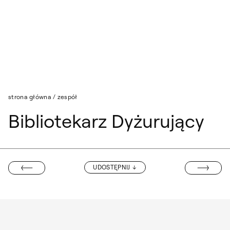
Przejdź do wyszukiwarki
Przejdź do treści
strona główna
/
zespół
Bibliotekarz Dyżurujący
PROF. BARBAR
UDOSTĘPNIJ
A MAŁOLEPSZY