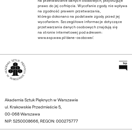
na przetwarzanie danych osobowych, przysługuje
prawo do jej cofnięcia. Wycofanie zgody nie wpływa
na zgodność prawem przetwarzania,
którego dokonano na podstawie zgody przed jej
wycofaniem. Szczegółowe informacje dotyczące
przetwarzania danych osobowych znajdują się
na stronie internetowej pod adresem:
www.asp.waw.pl/dane-osobowe/.
Pr
Wróć na Stronę Główną
Akademia Sztuk Pięknych w Warszawie
ul. Krakowskie Przedmieście 5,
00-068 Warszawa
NIP: 5250008666, REGON: 000275777