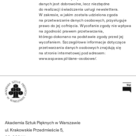
danych jest dobrowolne, lecz niezbędne
do realizacji świadczenia usługi newslettera.
W zakresie, w jakim została udzielona zgoda
na przetwarzanie danych osobowych, przysługuje
prawo do jej cofnięcia. Wycofanie zgody nie wpływa
na zgodność prawem przetwarzania,
którego dokonano na podstawie zgody przed jej
wycofaniem. Szczegółowe informacje dotyczące
przetwarzania danych osobowych znajdują się
na stronie internetowej pod adresem:
www.asp.waw.pl/dane-osobowe/.
Pr
Wróć na Stronę Główną
Akademia Sztuk Pięknych w Warszawie
ul. Krakowskie Przedmieście 5,