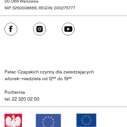
00-068 Warszawa
NIP: 5250008666, REGON: 000275777
Facebook
Instagram
YouTube
Pałac Czapskich czynny dla zwiedzających
wtorek—niedziela od 12⁰⁰ do 19⁰⁰
Portiernia
tel. 22 320 02 00