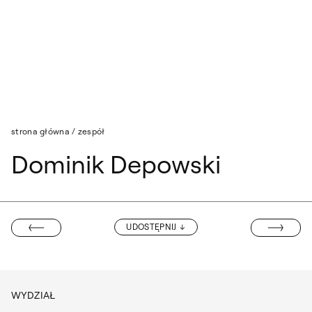
Przejdź do wyszukiwarki
Przejdź do treści
strona główna
/
zespół
Dominik Depowski
SZYMON WAŁA
UDOSTĘPNIJ
ANDRZEJ WOLF
WYDZIAŁ