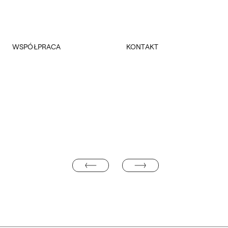
WSPÓŁPRACA
KONTAKT
Promocja
Kancelaria Główna
Dla mediów
Dziekanaty
Patronaty
Pałac Czapskich
Realizowane projekty
Administracja
Towarzystwo Przyjaciół ASP
Budynki
Fundacja ASP w Warszawie
DR KLAUDIA KIERCZ-DŁUGOŁĘCKA
STEFANIA STRZAŁKOWSKA-RAJCA