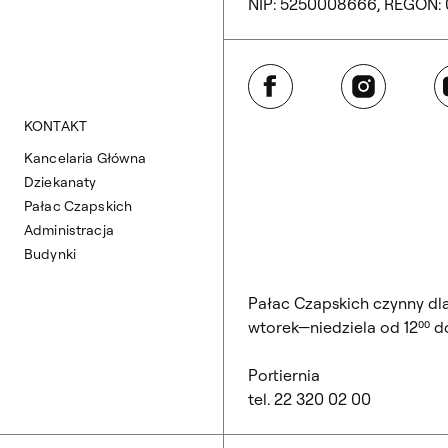
NIP: 5250008666, REGON:
Facebook
Instagram
Y
KONTAKT
Kancelaria Główna
Dziekanaty
Pałac Czapskich
Administracja
Budynki
Pałac Czapskich czynny dl
wtorek—niedziela od 12⁰⁰ do
Portiernia
tel. 22 320 02 00