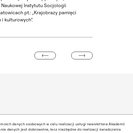
 Naukowej Instytutu Socjologii
atowicach pt.: „Krajobrazy pamięci
i kulturowych”.
DR KLAUDIA KIERCZ-DŁUGOŁĘCKA
EFANIA STRZAŁKOWSKA-RAJCA
moich danych osobowych w celu realizacji usługi newslettera Akademii
nie danych jest dobrowolne, lecz niezbędne do realizacji świadczenia