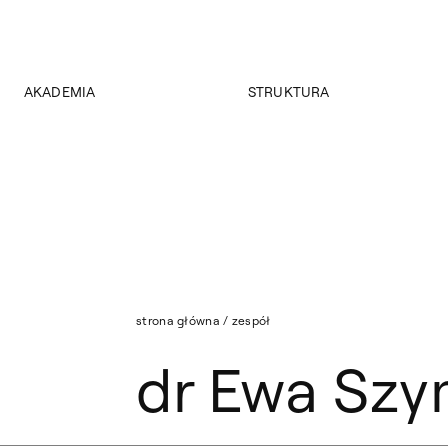
AKADEMIA
STRUKTURA
O Akademii
Wydziały
Władze
Instytuty
Wybory 2024
Jednostki międzywydziałowe
Pałac Czapskich
Archiwum
Projekty
Biblioteka Główna
Budynki
Muzeum
Dostępność
Wydawnictwo
Tekst ETR
strona główna
/
zespół
Sklep
Aktualności
dr Ewa Sz
Mapa serwisu