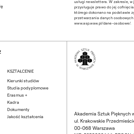
usługi newslettera. W zakresie, 
dę
przysługuje prawo do jej cofnięc
którego dokonano na podstawie z
przetwarzania danych osobowych z
www.asp.waw.pl/dane-osobowe/.
Wróć na Stronę 
Z
KSZTAŁCENIE
Kierunki studiów
Studia podyplomowe
Erasmus +
Kadra
Dokumenty
Akademia Sztuk Pięknych 
Jakość kształcenia
ul. Krakowskie Przedmieście
00-068 Warszawa