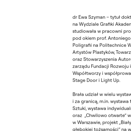
dr Ewa Szyman – tytuł dokt
na Wydziale Grafiki Akade
studiowała w pracowni prof
pod okiem prof. Antoniego
Poligrafii na Politechnice 
Artystów Plastyków, Towar
oraz Stowarzyszenia Autor
zarządu Fundacji Rozwoju i
Współtworzy i współprowad
Stage Door i Light Up.
Brała udział w wielu wysta
i za granicą, m.in. wystawa 
Sztuki, wystawa indywidual
oraz
„Chwilowo otwarte“ 
w Warszawie, projekt „Biał
głębokiej tożsamości” na w