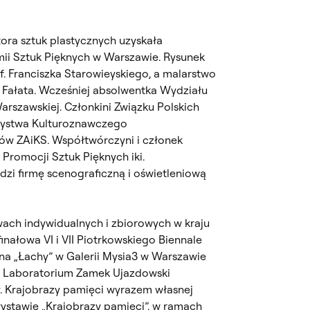
ora sztuk plastycznych uzyskała
mii Sztuk Pięknych w Warszawie. Rysunek
. Franciszka Starowieyskiego, a malarstwo
 Fałata. Wcześniej absolwentka Wydziału
Warszawskiej. Członkini Związku Polskich
zystwa Kulturoznawczego
ów ZAiKS. Współtwórczyni i członek
 Promocji Sztuk Pięknych iki.
zi firmę scenograficzną i oświetleniową
wach indywidualnych i zbiorowych w kraju
finałowa VI i VII Piotrkowskiego Biennale
na „Łachy” w Galerii Mysia3 w Warszawie
w Laboratorium Zamek Ujazdowski
y. Krajobrazy pamięci wyrazem własnej
ystawie „Krajobrazy pamięci”, w ramach