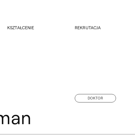
Przejdź do wyszukiwarki
Przejdź do treści
KSZTAŁCENIE
REKRUTACJA
Kierunki studiów
Rekrutacja 2026/2027
Studia podyplomowe
Regulamin rekrutacji 2026/2027
Erasmus +
Wyniki rekrutacji
Kadra
Kursy
Dokumenty
Rejestracja online
Jakość kształcenia
DOKTOR
yman