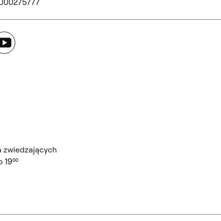
 000275777
ouTube
a zwiedzających
 19⁰⁰