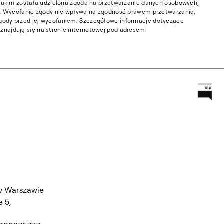
w jakim została udzielona zgoda na przetwarzanie danych osobowych,
ia. Wycofanie zgody nie wpływa na zgodność prawem przetwarzania,
gody przed jej wycofaniem. Szczegółowe informacje dotyczące
najdują się na stronie internetowej pod adresem:
Prz
Główną
w Warszawie
 5,