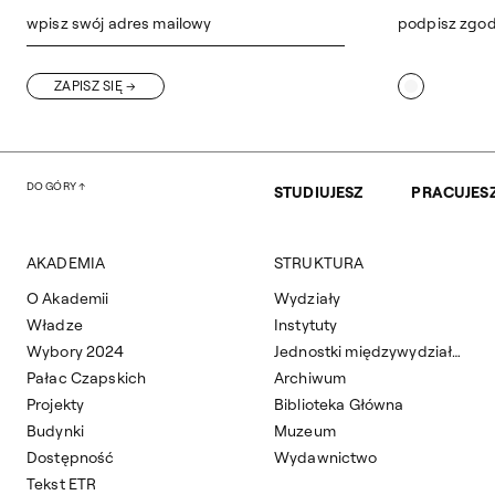
wpisz swój adres mailowy
podpisz zgo
ZAPISZ SIĘ
DO GÓRY
STUDIUJESZ
PRACUJES
AKADEMIA
STRUKTURA
O Akademii
Wydziały
Władze
Instytuty
Wybory 2024
Jednostki międzywydziałowe
Pałac Czapskich
Archiwum
Projekty
Biblioteka Główna
Budynki
Muzeum
Dostępność
Wydawnictwo
Tekst ETR