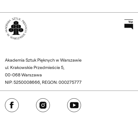
Pr
Wróć na Stronę Główną
Akademia Sztuk Pięknych w Warszawie
ul. Krakowskie Przedmieście 5,
00-068 Warszawa
NIP: 5250008666, REGON: 000275777
Facebook
Instagram
YouTube