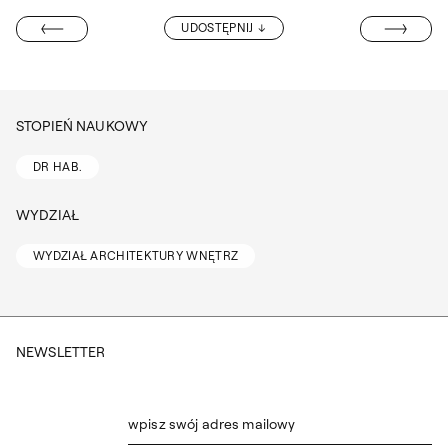
PROF. DR HAB.
UDOSTĘPNIJ
K MARTUSEWICZ
STOPIEŃ NAUKOWY
DR HAB.
WYDZIAŁ
WYDZIAŁ ARCHITEKTURY WNĘTRZ
NEWSLETTER
wpisz swój adres mailowy