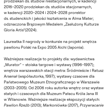
prodziekan ds. studiów niestacjonarnych, w kadencji
2016–2020 prodziekan ds. studiów stacjonarnych,
w kadencji 2020–2024 i 2024–2028 prorektor
ds. studenckich i jakości kształcenia w Alma Mater;
odznaczona Brązowym Medalem „Zasłużony Kulturze
Gloria Artis”(2024).
Laureatka II nagrody w konkursie na projekt wnętrza
pawilonu Polski na Expo 2005 Aichi (Japonia).
Ważniejsze realizacje to projekty dla: wydawnictwa
„Murator” – stoiska targowe i wystawy (1996–1997);
wnętrza warszawskich stacji metra: Śródmieście i Ratusz
Arsenał (współautorka, 1997); wystawy czasowe dla
Państwowego Muzeum Etnograficznego w Warszawie
(2003–2005). Od 2006 roku autorka wnętrz oraz wystaw
stałych i czasowych dla Muzeum Pałacu Króla Jana III
w Wilanowie. Ważniejsze realizacje ekspozycji stałych:
Pawilon Rzeźb
(2013);
Markoniówka
(2017),
Przywracanie