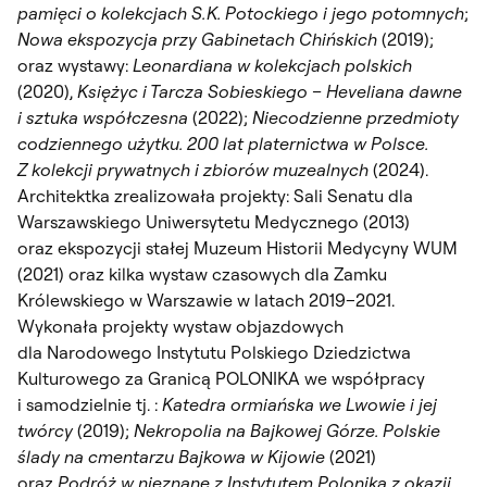
pamięci o kolekcjach S.K. Potockiego i jego potomnych
;
Nowa ekspozycja przy Gabinetach Chińskich
(2019);
oraz wystawy:
Leonardiana w kolekcjach polskich
(2020),
Księżyc i Tarcza Sobieskiego – Heveliana dawne
i sztuka współczesna
(2022);
Niecodzienne przedmioty
codziennego użytku. 200 lat platernictwa w Polsce.
Z kolekcji prywatnych i zbiorów muzealnych
(2024).
Architektka zrealizowała projekty: Sali Senatu dla
Warszawskiego Uniwersytetu Medycznego (2013)
oraz ekspozycji stałej Muzeum Historii Medycyny WUM
(2021) oraz kilka wystaw czasowych dla Zamku
Królewskiego w Warszawie w latach 2019–2021.
Wykonała projekty wystaw objazdowych
dla Narodowego Instytutu Polskiego Dziedzictwa
Kulturowego za Granicą POLONIKA we współpracy
i samodzielnie tj. :
Katedra ormiańska we Lwowie i jej
twórcy
(2019);
Nekropolia na Bajkowej Górze. Polskie
ślady na cmentarzu Bajkowa w Kijowie
(2021)
oraz
Podróż w nieznane z Instytutem Polonika z okazji