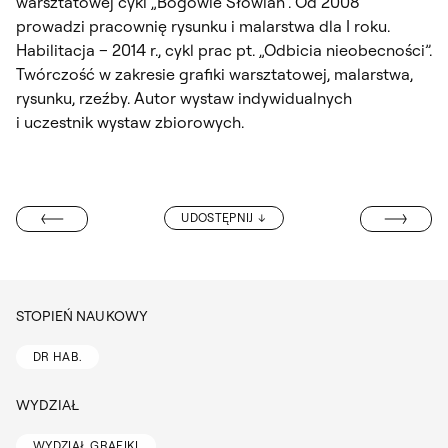
warsztatowej cykl „Bogowie Słowian”. Od 2008
prowadzi pracownię rysunku i malarstwa dla I roku.
Habilitacja – 2014 r., cykl prac pt. „Odbicia nieobecności”.
Twórczość w zakresie grafiki warsztatowej, malarstwa,
rysunku, rzeźby. Autor wystaw indywidualnych
i uczestnik wystaw zbiorowych.
DR HAB. DORO
UDOSTĘPNIJ
PROF. UCZELNI
STOPIEŃ NAUKOWY
DR HAB.
WYDZIAŁ
WYDZIAŁ GRAFIKI