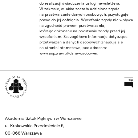
do realizacji świadczenia usługi newslettera.
W zakresie, w jakim została udzielona zgoda
na przetwarzanie danych osobowych, przysługuje
prawo do jej cofnięcia. Wycofanie zgody nie wpływa
na zgodność prawem przetwarzania,
którego dokonano na podstawie zgody przed jej
wycofaniem. Szczegółowe informacje dotyczące
przetwarzania danych osobowych znajdują się
na stronie internetowej pod adresem:
www.asp.waw.pl/dane-osobowe/.
Pr
Wróć na Stronę Główną
Akademia Sztuk Pięknych w Warszawie
ul. Krakowskie Przedmieście 5,
00-068 Warszawa