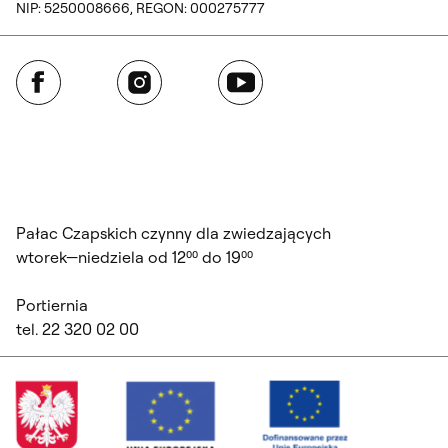
NIP: 5250008666, REGON: 000275777
Facebook
Instagram
YouTube
Pałac Czapskich czynny dla zwiedzających
wtorek—niedziela od 12⁰⁰ do 19⁰⁰
Portiernia
tel. 22 320 02 00