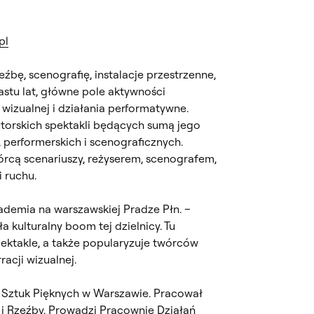
pl
źbę, scenografię, instalacje przestrzenne,
nastu lat, główne pole aktywności
i wizualnej i działania performatywne.
autorskich spektakli będących sumą jego
 performerskich i scenograficznych.
órcą scenariuszy, reżyserem, scenografem,
i ruchu.
ademia na warszawskiej Pradze Płn. –
a kulturalny boom tej dzielnicy. Tu
spektakle, a także popularyzuje twórców
racji wizualnej.
 Sztuk Pięknych w Warszawie. Pracował
 i Rzeźby. Prowadzi
Pracownię Działań