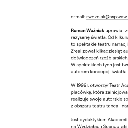
e-mail:
r.wozniak@asp.waw.
Roman Woźniak
uprawia rze
reżyserię światła. Od kilku
to spektakle teatru narracj
Zrealizował kilkadziesiąt 
doświadczeń rzeźbiarskich,
W spektaklach tych jest tw
autorem koncepcji światła 
W 1999r. otworzył Teatr Ac
placówkę, która zainicjował
realizuje swoje autorskie 
z obszaru teatru tańca i nar
Jest dydaktykiem Akademii
na Wydziałach Scenografii