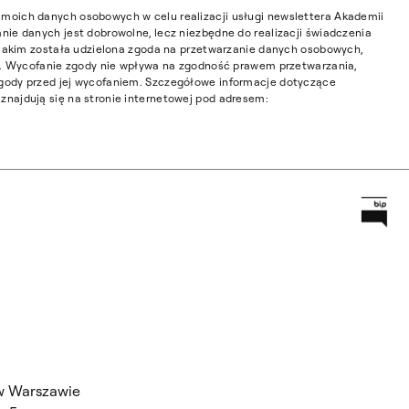
moich danych osobowych w celu realizacji usługi newslettera Akademii
nie danych jest dobrowolne, lecz niezbędne do realizacji świadczenia
w jakim została udzielona zgoda na przetwarzanie danych osobowych,
ia. Wycofanie zgody nie wpływa na zgodność prawem przetwarzania,
gody przed jej wycofaniem. Szczegółowe informacje dotyczące
najdują się na stronie internetowej pod adresem:
Prz
Główną
w Warszawie