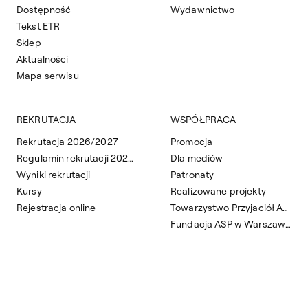
Dostępność
Wydawnictwo
Tekst ETR
Sklep
Aktualności
Mapa serwisu
REKRUTACJA
WSPÓŁPRACA
Rekrutacja 2026/2027
Promocja
Regulamin rekrutacji 2026/2027
Dla mediów
Wyniki rekrutacji
Patronaty
Kursy
Realizowane projekty
Rejestracja online
Towarzystwo Przyjaciół ASP
Fundacja ASP w Warszawie