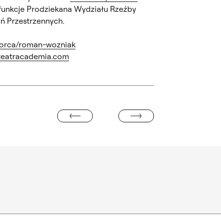
 funkcje Prodziekana Wydziału Rzeźby
ań Przestrzennych.
tworca/roman-wozniak
teatracademia.com
URSZULA ŚWIĘCICKA
DIANA KUŁAKOWSKA