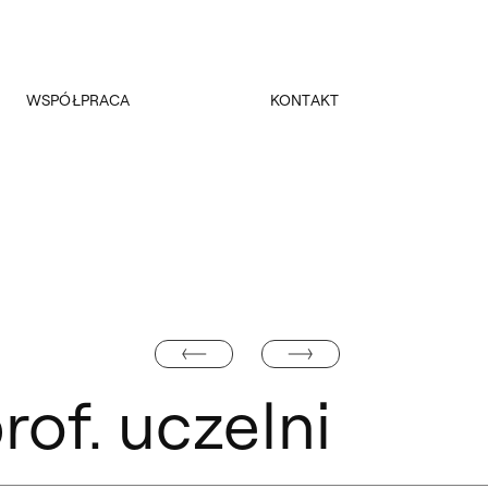
WSPÓŁPRACA
KONTAKT
Promocja
Kancelaria Główna
Dla mediów
Dziekanaty
Patronaty
Pałac Czapskich
Realizowane projekty
Administracja
Towarzystwo Przyjaciół ASP
Budynki
Fundacja ASP w Warszawie
URSZULA ŚWIĘCICKA
DIANA KUŁAKOWSKA
of. uczelni