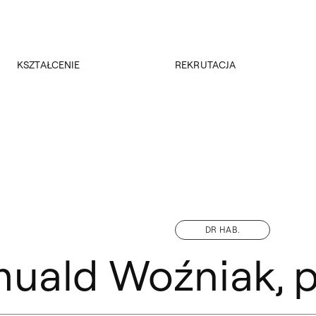
Przejdź do wyszukiwarki
Przejdź do treści
KSZTAŁCENIE
REKRUTACJA
Kierunki studiów
Rekrutacja 2026/2027
Studia podyplomowe
Regulamin rekrutacji 2026/2027
Erasmus +
Wyniki rekrutacji
Kadra
Kursy
Dokumenty
Rejestracja online
Jakość kształcenia
DR HAB.
uald Woźniak, pr