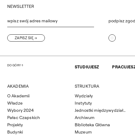
NEWSLETTER
wpisz swój adres mailowy
podpisz zgo
ZAPISZ SIĘ
DO GÓRY
STUDIUJESZ
PRACUJES
AKADEMIA
STRUKTURA
O Akademii
Wydziały
Władze
Instytuty
Wybory 2024
Jednostki międzywydziałowe
Pałac Czapskich
Archiwum
Projekty
Biblioteka Główna
Budynki
Muzeum