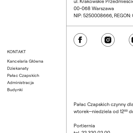
ul. Krakowskie Przedmieście
00-068 Warszawa
NIP: 5250008666, REGON:
Facebook
Instagram
Y
KONTAKT
Kancelaria Główna
Dziekanaty
Pałac Czapskich
Administracja
Budynki
Pałac Czapskich czynny dl
wtorek—niedziela od 12⁰⁰ do
Portiernia
tel. 22 320 02 00