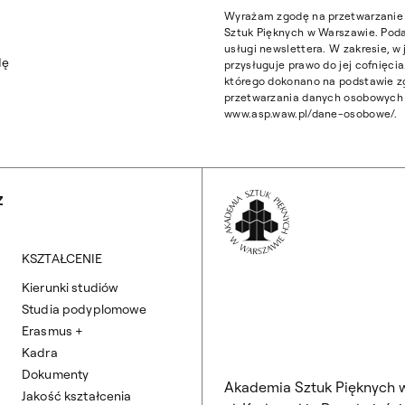
Wyrażam zgodę na przetwarzanie 
Sztuk Pięknych w Warszawie. Poda
usługi newslettera. W zakresie, 
dę
przysługuje prawo do jej cofnięc
którego dokonano na podstawie z
przetwarzania danych osobowych z
www.asp.waw.pl/dane-osobowe/.
Wróć na Stronę 
Z
KSZTAŁCENIE
Kierunki studiów
Studia podyplomowe
Erasmus +
Kadra
Dokumenty
Akademia Sztuk Pięknych 
Jakość kształcenia