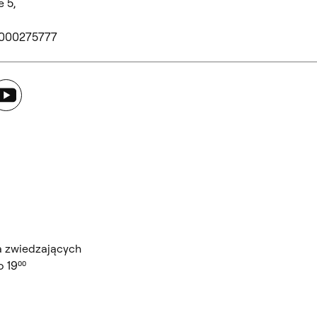
 5,
 000275777
ouTube
a zwiedzających
 19⁰⁰