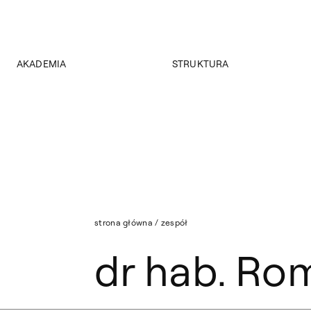
AKADEMIA
STRUKTURA
O Akademii
Wydziały
Władze
Instytuty
Wybory 2024
Jednostki międzywydziałowe
Pałac Czapskich
Archiwum
Projekty
Biblioteka Główna
Budynki
Muzeum
Dostępność
Wydawnictwo
Tekst ETR
strona główna
/
zespół
Sklep
Aktualności
dr hab. Rom
Mapa serwisu