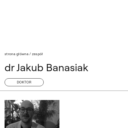
Przejdź do wyszukiwarki
Przejdź do treści
strona główna
/
zespół
dr Jakub Banasiak
DOKTOR