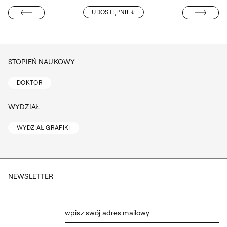
DR HAB. RYSZA
UDOSTĘPNIJ
PROF. UCZELNI
STOPIEŃ NAUKOWY
DOKTOR
WYDZIAŁ
WYDZIAŁ GRAFIKI
NEWSLETTER
wpisz swój adres mailowy