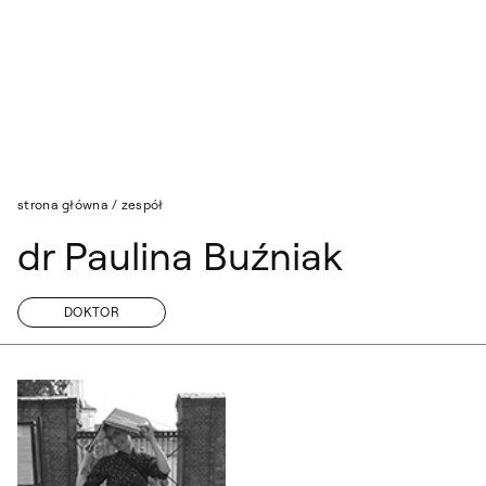
Przejdź do wyszukiwarki
Przejdź do treści
strona główna
/
zespół
dr Paulina Buźniak
DOKTOR