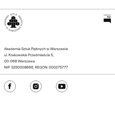
Pr
Wróć na Stronę Główną
Akademia Sztuk Pięknych w Warszawie
ul. Krakowskie Przedmieście 5,
00-068 Warszawa
NIP: 5250008666, REGON: 000275777
Facebook
Instagram
YouTube