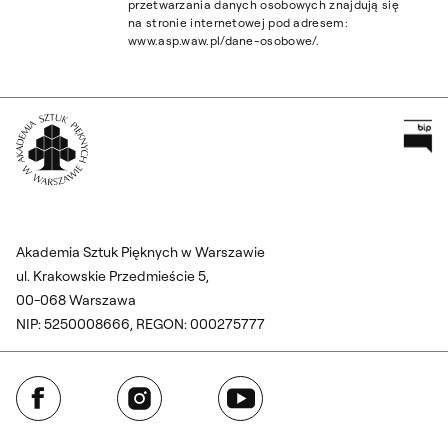
przetwarzania danych osobowych znajdują się
na stronie internetowej pod adresem:
www.asp.waw.pl/dane-osobowe/.
Pr
Wróć na Stronę Główną
Akademia Sztuk Pięknych w Warszawie
ul. Krakowskie Przedmieście 5,
00-068 Warszawa
NIP: 5250008666, REGON: 000275777
Facebook
Instagram
YouTube