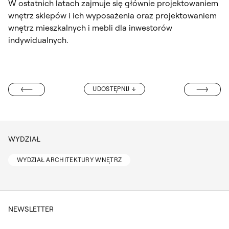
W ostatnich latach zajmuje się głównie projektowaniem
wnętrz sklepów i ich wyposażenia oraz projektowaniem
wnętrz mieszkalnych i mebli dla inwestorów
indywidualnych.
IZABELA MILKE
UDOSTĘPNIJ
L MICHAŁOWSKI
WYDZIAŁ
WYDZIAŁ ARCHITEKTURY WNĘTRZ
NEWSLETTER