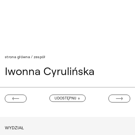
Przejdź do wyszukiwarki
Przejdź do treści
strona główna
/
zespół
Iwonna Cyrulińska
ANITA BEDNA
UDOSTĘPNIJ
ANNA POŁASKA
WYDZIAŁ