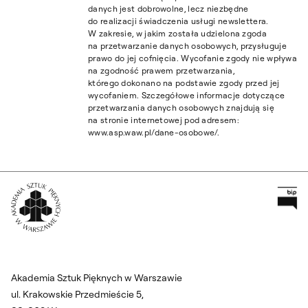
danych jest dobrowolne, lecz niezbędne
do realizacji świadczenia usługi newslettera.
W zakresie, w jakim została udzielona zgoda
na przetwarzanie danych osobowych, przysługuje
prawo do jej cofnięcia. Wycofanie zgody nie wpływa
na zgodność prawem przetwarzania,
którego dokonano na podstawie zgody przed jej
wycofaniem. Szczegółowe informacje dotyczące
przetwarzania danych osobowych znajdują się
na stronie internetowej pod adresem:
www.asp.waw.pl/dane-osobowe/.
Pr
Wróć na Stronę Główną
Akademia Sztuk Pięknych w Warszawie
ul. Krakowskie Przedmieście 5,