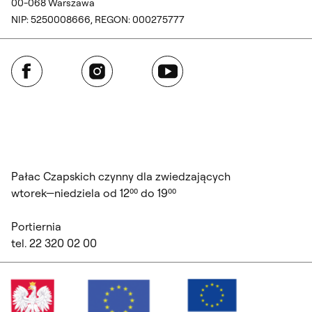
00-068 Warszawa
NIP: 5250008666, REGON: 000275777
Facebook
Instagram
YouTube
Pałac Czapskich czynny dla zwiedzających
wtorek—niedziela od 12⁰⁰ do 19⁰⁰
Portiernia
tel. 22 320 02 00