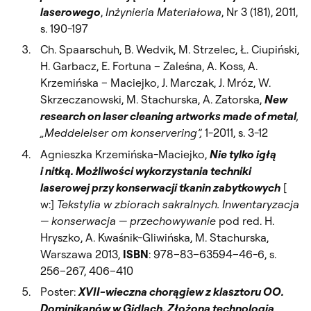
laserowego
,
Inżynieria Materiałowa
, Nr 3 (181), 2011,
s. 190-197
Ch. Spaarschuh, B. Wedvik, M. Strzelec, Ł. Ciupiński,
H. Garbacz, E. Fortuna – Zaleśna, A. Koss, A.
Krzemińska – Maciejko, J. Marczak, J. Mróz, W.
Skrzeczanowski, M. Stachurska, A. Zatorska,
New
research on laser cleaning artworks made of metal
,
„Meddelelser om konservering”,
1-2011, s. 3-12
Agnieszka Krzemińska-Maciejko,
Nie tylko igłą
i nitką. Możliwości wykorzystania techniki
laserowej przy konserwacji tkanin zabytkowych
[
w:]
Tekstylia w zbiorach sakralnych. Inwentaryzacja
— konserwacja — przechowywanie
pod red. H.
Hryszko, A. Kwaśnik-Gliwińska, M. Stachurska,
Warszawa 2013,
ISBN
: 978–83–63594–46-6, s.
256–267, 406–410
Poster:
XVII-wieczna chorągiew z klasztoru OO.
Dominikanów w Gidlach. Złożona technologia