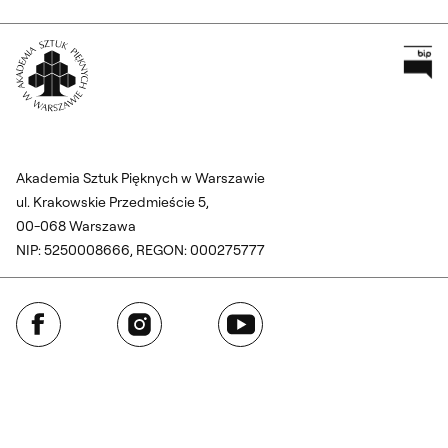
Pr
Wróć na Stronę Główną
Akademia Sztuk Pięknych w Warszawie
ul. Krakowskie Przedmieście 5,
00-068 Warszawa
NIP: 5250008666, REGON: 000275777
Facebook
Instagram
YouTube