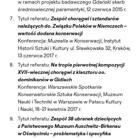
w ramach projektu badawczego
Gdański skarb
średniowiecznej paramentyki
, 12 czerwca 2015 r.
Tytuł referatu:
Zespół chorągwi i sztandarów
należących do. Związku Polaków w Niemczech –
wartość dodana konserwacji
Konferencja:
Muzealia w Konserwacji
, Instytut
Historii Sztuki i Kultury ul. Sławkowska 32, Kraków,
13 czerwca 2017 r.
Tytuł referatu:
Na tropie pierwotnej kompozycji
XVII-wiecznej chorągwi z klasztoru oo.
dominikanów w Gidlach
Konferencja:
Warszawskie Spotkania
Konserwatorskie Sztuka Konserwacji
, Muzeum
Nauki i Techniki w Warszawie w Pałacu Kultury
i Nauki, 18-21 kwietnia 2017 r.
Tytuł referatu:
Zespół 38 ubranek dziecięcych
z Państwowego Muzeum Auschwitz-Birkenau
w Oświęcimiu – problematyka i specyfika