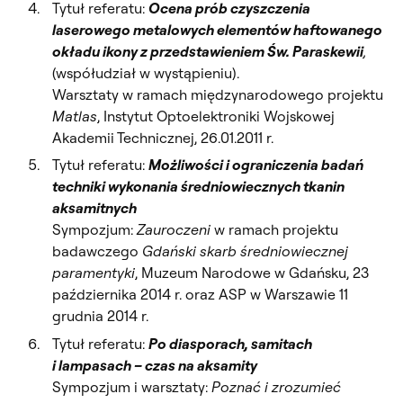
Tytuł referatu:
Ocena prób czyszczenia
laserowego metalowych elementów haftowanego
okładu ikony z przedstawieniem Św. Paraskewii
,
(współudział w wystąpieniu).
Warsztaty w ramach międzynarodowego projektu
Matlas
, Instytut Optoelektroniki Wojskowej
Akademii Technicznej, 26.01.2011 r.
Tytuł referatu:
Możliwości i ograniczenia badań
techniki wykonania średniowiecznych tkanin
aksamitnych
Sympozjum:
Zauroczeni
w ramach projektu
badawczego
Gdański skarb średniowiecznej
paramentyki
, Muzeum Narodowe w Gdańsku, 23
października 2014 r. oraz ASP w Warszawie 11
grudnia 2014 r.
Tytuł referatu:
Po diasporach, samitach
i lampasach – czas na aksamity
Sympozjum i warsztaty:
Poznać i zrozumieć