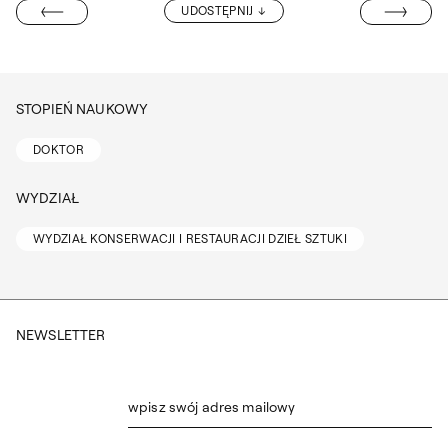
DR ANNA KON
UDOSTĘPNIJ
I CIĘŻKOWSKI
STOPIEŃ NAUKOWY
DOKTOR
WYDZIAŁ
WYDZIAŁ KONSERWACJI I RESTAURACJI DZIEŁ SZTUKI
NEWSLETTER
wpisz swój adres mailowy