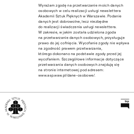
Wyrażam zgodę na przetwarzanie moich danych
osobowych w celu realizacji usługi newslettera
Akademii Sztuk Pięknych w Warszawie. Podanie
danych jest dobrowolne, lecz niezbędne
do realizacji świadczenia usługi newslettera.
W zakresie, w jakim została udzielona zgoda
na przetwarzanie danych osobowych, przysługuje
prawo do jej cofnięcia. Wycofanie zgody nie wpływa
na zgodność prawem przetwarzania,
którego dokonano na podstawie zgody przed jej
wycofaniem. Szczegółowe informacje dotyczące
przetwarzania danych osobowych znajdują się
na stronie internetowej pod adresem:
www.asp.waw.pl/dane-osobowe/.
Pr
Wróć na Stronę Główną