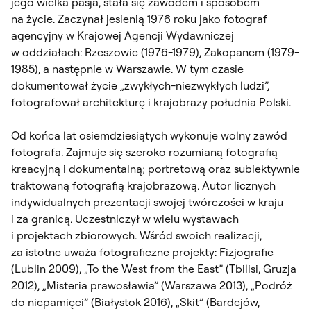
jego wielka pasja, stała się zawodem i sposobem
na życie. Zaczynał jesienią 1976 roku jako fotograf
agencyjny w Krajowej Agencji Wydawniczej
w oddziałach: Rzeszowie (1976-1979), Zakopanem (1979-
1985), a następnie w Warszawie. W tym czasie
dokumentował życie „zwykłych-niezwykłych ludzi”,
fotografował architekturę i krajobrazy południa Polski.
Od końca lat osiemdziesiątych wykonuje wolny zawód
fotografa. Zajmuje się szeroko rozumianą fotografią
kreacyjną i dokumentalną; portretową oraz subiektywnie
traktowaną fotografią krajobrazową. Autor licznych
indywidualnych prezentacji swojej twórczości w kraju
i za granicą. Uczestniczył w wielu wystawach
i projektach zbiorowych. Wśród swoich realizacji,
za istotne uważa fotograficzne projekty: Fizjografie
(Lublin 2009), „To the West from the East” (Tbilisi, Gruzja
2012), „Misteria prawosławia” (Warszawa 2013), „Podróż
do niepamięci” (Białystok 2016), „Skit” (Bardejów,