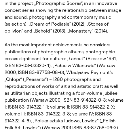
in the project „Photographic Scores”, in an innovative
concert series showing the relationship between image
and sound, photography and contemporary music
(selection): „Dream of Podlasie” (2012), „Stones of
oblivion” and „Behold” (2013), „Monastery” (2014).
As the most important achievements he considers
publications of photographic albums, photographic
essays significant for culture: „Łańcut” (Rzeszów 1991,
ISBN 83-03-03320-4), „Pałac w Wilanowie” (Warsaw
2000, ISBN 83-87758-08-6), Władysław Reymont’s
„Chłopi” („Peasants”) – 1280 photographs and
reproductions of works of art and artistic craft as well
as utilitarian objects illustrating a four-volume jubilee
publication (Warsaw 2000, ISBN 83-914322-0-3; volume
I: ISBN 83-914322-1-1; volume II: ISBN 83-914322-2-X;
volume III: ISBN 83-914322-3-8; volume IV: ISBN 83-
914322-4-6), „Polska sztuka ludowa, Łowicz” („Polish
Folk Art, Łowicz”) (Warsaw 2001 ISBN 83-87758-06-X),