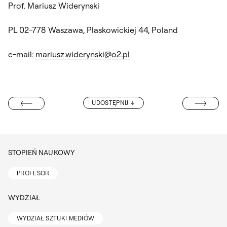
Prof. Mariusz Widerynski
PL 02-778 Waszawa, Plaskowickiej 44, Poland
e-mail:
mariusz.widerynski@o2.pl
PROF. APOLO
UDOSTĘPNIJ
ROF. HARVARDU
STOPIEŃ NAUKOWY
PROFESOR
WYDZIAŁ
WYDZIAŁ SZTUKI MEDIÓW