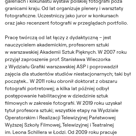
galeriach i kilkunastu wystaw polskiej fotografii poza
granicami kraju. Od lat organizuje plenery i warsztaty
fotograficzne. Uczestniczy jako juror w konkursach
oraz jako recenzent fotografii w przeglądach portfolio.
Pracę twórczą od lat łączy z dydaktyczną – jest
nauczycielem akademickim, profesorem sztuki
w warszawskiej Akademii Sztuk Pięknych. W 2007 roku
przyjął zaproszenie prof. Stanisława Wieczorka
z Wydziału Grafiki warszawskiej ASP i poprowadził
zajęcia dla studentów studiów niestacjonarnych; taki był
początek… W 2011 roku obronił doktorat z obszaru
fotografii portretowej; a kilka lat później odbył
postępowanie habilitacyjne w dziedzinie sztuk
filmowych w zakresie fotografii. W 2019 roku uzyskał
tytuł profesora sztuki; wszystkie etapy na Wydziale
Operatorskim i Realizacji Telewizyjnej Państwowej
Wyższej Szkoły Filmowej, Telewizyjnej i Teatralnej
im. Leona Schillera w Łodzi. Od 2009 roku pracuje