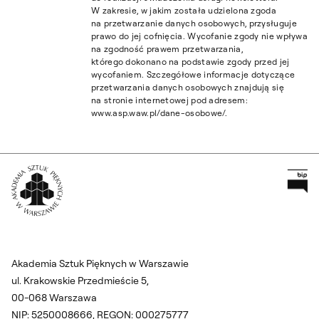
W zakresie, w jakim została udzielona zgoda
na przetwarzanie danych osobowych, przysługuje
prawo do jej cofnięcia. Wycofanie zgody nie wpływa
na zgodność prawem przetwarzania,
którego dokonano na podstawie zgody przed jej
wycofaniem. Szczegółowe informacje dotyczące
przetwarzania danych osobowych znajdują się
na stronie internetowej pod adresem:
www.asp.waw.pl/dane-osobowe/.
Pr
Wróć na Stronę Główną
Akademia Sztuk Pięknych w Warszawie
ul. Krakowskie Przedmieście 5,
00-068 Warszawa
NIP: 5250008666, REGON: 000275777