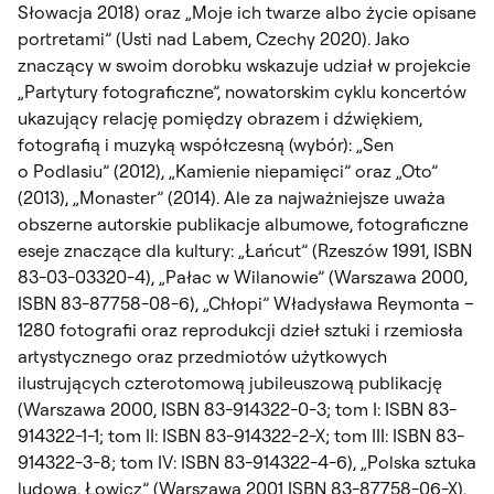
Słowacja 2018) oraz „Moje ich twarze albo życie opisane
portretami” (Usti nad Labem, Czechy 2020). Jako
znaczący w swoim dorobku wskazuje udział w projekcie
„Partytury fotograficzne”, nowatorskim cyklu koncertów
ukazujący relację pomiędzy obrazem i dźwiękiem,
fotografią i muzyką współczesną (wybór): „Sen
o Podlasiu” (2012), „Kamienie niepamięci” oraz „Oto”
(2013), „Monaster” (2014). Ale za najważniejsze uważa
obszerne autorskie publikacje albumowe, fotograficzne
eseje znaczące dla kultury: „Łańcut” (Rzeszów 1991, ISBN
83-03-03320-4), „Pałac w Wilanowie” (Warszawa 2000,
ISBN 83-87758-08-6), „Chłopi” Władysława Reymonta –
1280 fotografii oraz reprodukcji dzieł sztuki i rzemiosła
artystycznego oraz przedmiotów użytkowych
ilustrujących czterotomową jubileuszową publikację
(Warszawa 2000, ISBN 83-914322-0-3; tom I: ISBN 83-
914322-1-1; tom II: ISBN 83-914322-2-X; tom III: ISBN 83-
914322-3-8; tom IV: ISBN 83-914322-4-6), „Polska sztuka
ludowa, Łowicz” (Warszawa 2001 ISBN 83-87758-06-X),