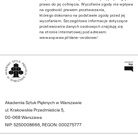
prawo do jej cofnięcia. Wycofanie zgody nie wpływa
na zgodność prawem przetwarzania,
którego dokonano na podstawie zgody przed jej
wycofaniem. Szczegółowe informacje dotyczące
przetwarzania danych osobowych znajdują się
na stronie internetowej pod adresem:
www.asp.waw.pl/dane-osobowe/.
Pr
Wróć na Stronę Główną
Akademia Sztuk Pięknych w Warszawie
ul. Krakowskie Przedmieście 5,
00-068 Warszawa
NIP: 5250008666, REGON: 000275777