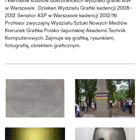
i kierownik studiów doktoranckich wydziału grafiki ASP
w Warszawie . Dziekan Wydziału Grafiki kadencji 2008-
2012. Senator ASP w Warszawie kadencji 2012/16.
Profesor zwyczajny Wydziału Sztuki Nowych Mediów
Kierunek Grafika Polsko-Japońskiej Akademii Technik
Komputerowych. Zajmuje się grafiką, rysunkiem,
fotografią, obiektem graficznym.
Otwórz okno dialogowe, slajd numer: 1
Otwórz okno dialogowe, slajd nu