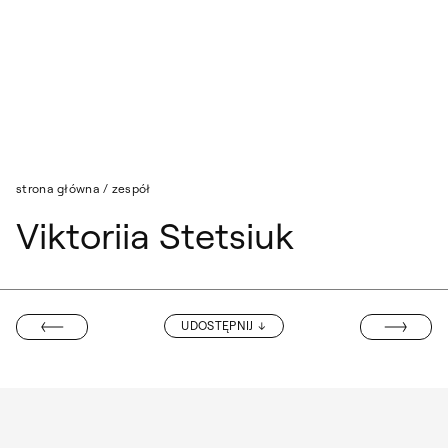
Przejdź do wyszukiwarki
Przejdź do treści
strona główna
/
zespół
Viktoriia Stetsiuk
JOANNA KANI
UDOSTĘPNIJ
 STASZKIEWICZ