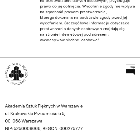
na przetwarzanie danych osobowych, przysługuje
prawo do jej cofnięcia. Wycofanie zgody nie wpływa
na zgodność prawem przetwarzania,
którego dokonano na podstawie zgody przed jej
wycofaniem. Szczegółowe informacje dotyczące
przetwarzania danych osobowych znajdują się
na stronie internetowej pod adresem:
www.asp.waw.pl/dane-osobowe/.
Pr
Wróć na Stronę Główną
Akademia Sztuk Pięknych w Warszawie
ul. Krakowskie Przedmieście 5,
00-068 Warszawa
NIP: 5250008666, REGON: 000275777