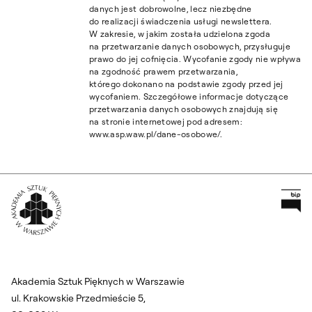
danych jest dobrowolne, lecz niezbędne
do realizacji świadczenia usługi newslettera.
W zakresie, w jakim została udzielona zgoda
na przetwarzanie danych osobowych, przysługuje
prawo do jej cofnięcia. Wycofanie zgody nie wpływa
na zgodność prawem przetwarzania,
którego dokonano na podstawie zgody przed jej
wycofaniem. Szczegółowe informacje dotyczące
przetwarzania danych osobowych znajdują się
na stronie internetowej pod adresem:
www.asp.waw.pl/dane-osobowe/.
Pr
Wróć na Stronę Główną
Akademia Sztuk Pięknych w Warszawie
ul. Krakowskie Przedmieście 5,