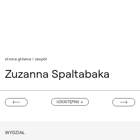
Przejdź do wyszukiwarki
Przejdź do treści
strona główna
/
zespół
Zuzanna Spaltabaka
JAKUB BOTWI
UDOSTĘPNIJ
RAD ZABIEŁŁO
WYDZIAŁ