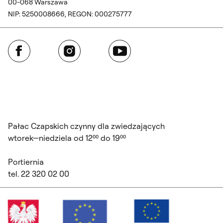
00-068 Warszawa
NIP: 5250008666, REGON: 000275777
Facebook
Instagram
YouTube
Pałac Czapskich czynny dla zwiedzających
wtorek—niedziela od 12⁰⁰ do 19⁰⁰
Portiernia
tel. 22 320 02 00