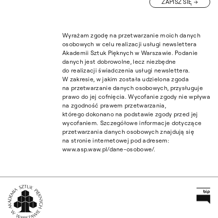
ZAPISZ SIĘ
Wyrażam zgodę na przetwarzanie moich danych
osobowych w celu realizacji usługi newslettera
Akademii Sztuk Pięknych w Warszawie. Podanie
danych jest dobrowolne, lecz niezbędne
do realizacji świadczenia usługi newslettera.
W zakresie, w jakim została udzielona zgoda
na przetwarzanie danych osobowych, przysługuje
prawo do jej cofnięcia. Wycofanie zgody nie wpływa
na zgodność prawem przetwarzania,
którego dokonano na podstawie zgody przed jej
wycofaniem. Szczegółowe informacje dotyczące
przetwarzania danych osobowych znajdują się
na stronie internetowej pod adresem:
www.asp.waw.pl/dane-osobowe/.
Pr
Wróć na Stronę Główną