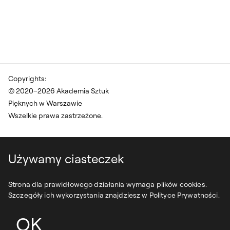
Copyrights:
© 2020–2026 Akademia Sztuk
Pięknych w Warszawie
Wszelkie prawa zastrzeżone.
Używamy ciasteczek
Strona dla prawidłowego działania wymaga plików cookies.
Szczegóły ich wykorzystania znajdziesz w Polityce Prywatności.
OK
projekt:
syfonstudio