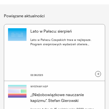
Powiązane aktualności
Lato w Pałacu: sierpień
Lato w Pałacu Czapskich trwa w najlepsze.
Program sierpniowych wydarzeń otwiera
oprowadzanie po wystawie 28. Międzynarodowe
Biennale Plakatu w Warszawie, które odbędzie się
w piątek – 4 sierpnia o g. 17.00. O
prezentowanych w Pałacu Czapskich plakatach i
kulisach konkursu opowie sekretarz generalna
Biennale – Justyna Czerniakowska.
02.08.2023
WYSTAWY ASP
„(Nie)obowiązkowe nauczanie
kapizmu”. Stefan Gierowski