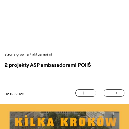
Przejdź do wyszukiwarki
Przejdź do treści
strona główna
/
aktualności
2 projekty ASP ambasadorami POIiŚ
LATO W PAŁACU
02.08.2023
LATO W PAŁACU: SIERPIEŃ