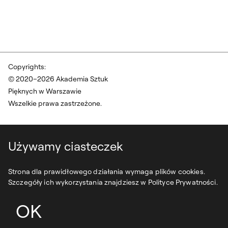
Copyrights:
© 2020–2026 Akademia Sztuk
Pięknych w Warszawie
Wszelkie prawa zastrzeżone.
Używamy ciasteczek
Strona dla prawidłowego działania wymaga plików cookies.
Szczegóły ich wykorzystania znajdziesz w Polityce Prywatności.
OK
projekt:
syfonstudio