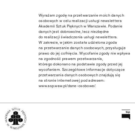
Wyrażam zgodę na przetwarzanie moich danych
osobowych w celu realizacji usługi newslettera
Akademii Sztuk Pięknych w Warszawie. Podanie
danych jest dobrowolne, lecz niezbędne
do realizacji świadczenia usługi newslettera.
W zakresie, w jakim została udzielona zgoda
na przetwarzanie danych osobowych, przysługuje
prawo do jej cofnięcia. Wycofanie zgody nie wpływa
na zgodność prawem przetwarzania,
którego dokonano na podstawie zgody przed jej
wycofaniem. Szczegółowe informacje dotyczące
przetwarzania danych osobowych znajdują się
na stronie internetowej pod adresem:
www.asp.waw.pl/dane-osobowe/.
Pr
Wróć na Stronę Główną