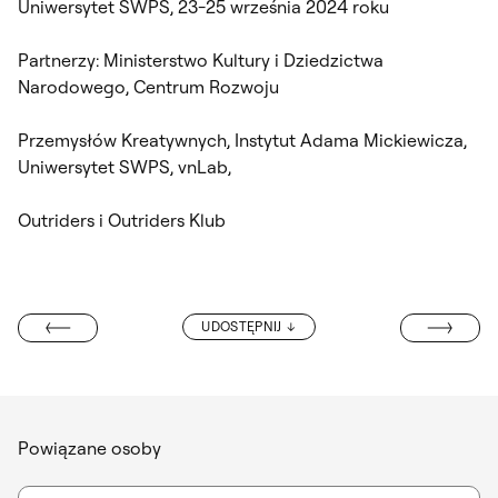
Uniwersytet SWPS, 23-25 września 2024 roku
Partnerzy: Ministerstwo Kultury i Dziedzictwa
Narodowego, Centrum Rozwoju
Przemysłów Kreatywnych, Instytut Adama Mickiewicza,
Uniwersytet SWPS, vnLab,
Outriders i Outriders Klub
TERESA BRZÓS
UDOSTĘPNIJ
 ANTONI FAŁAT
Powiązane osoby