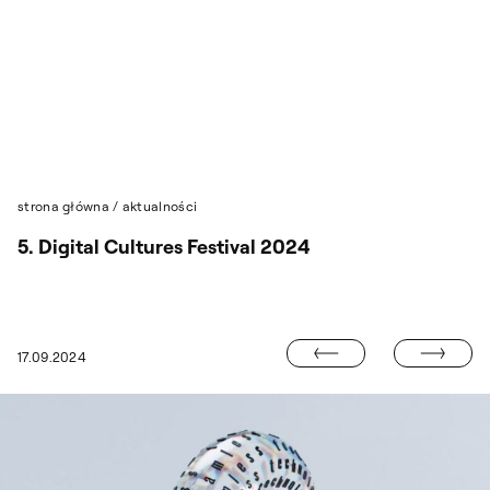
Przejdź do wyszukiwarki
Przejdź do treści
strona główna
/
aktualności
5. Digital Cultures Festival 2024
TERESA BRZÓS
17.09.2024
ODSZEDŁ ANTONI FAŁAT