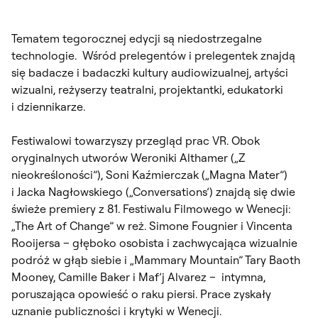
Tematem tegorocznej edycji są niedostrzegalne
technologie. Wśród prelegentów i prelegentek znajdą
się badacze i badaczki kultury audiowizualnej, artyści
wizualni, reżyserzy teatralni, projektantki, edukatorki
i dziennikarze.
Festiwalowi towarzyszy przegląd prac VR. Obok
oryginalnych utworów Weroniki Althamer („Z
nieokreśloności”), Soni Kaźmierczak („Magna Mater”)
i Jacka Nagłowskiego („Conversations’) znajdą się dwie
świeże premiery z 81. Festiwalu Filmowego w Wenecji:
„The Art of Change” w reż. Simone Fougnier i Vincenta
Rooijersa – głęboko osobista i zachwycająca wizualnie
podróż w głąb siebie i „Mammary Mountain” Tary Baoth
Mooney, Camille Baker i Maf’j Alvarez – intymna,
poruszająca opowieść o raku piersi. Prace zyskały
uznanie publiczności i krytyki w Wenecji.