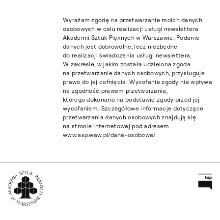
Wyrażam zgodę na przetwarzanie moich danych
osobowych w celu realizacji usługi newslettera
Akademii Sztuk Pięknych w Warszawie. Podanie
danych jest dobrowolne, lecz niezbędne
do realizacji świadczenia usługi newslettera.
W zakresie, w jakim została udzielona zgoda
na przetwarzanie danych osobowych, przysługuje
prawo do jej cofnięcia. Wycofanie zgody nie wpływa
na zgodność prawem przetwarzania,
którego dokonano na podstawie zgody przed jej
wycofaniem. Szczegółowe informacje dotyczące
przetwarzania danych osobowych znajdują się
na stronie internetowej pod adresem:
www.asp.waw.pl/dane-osobowe/.
Pr
Wróć na Stronę Główną