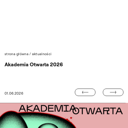
Przejdź do wyszukiwarki
Przejdź do treści
strona główna
/
aktualności
Akademia Otwarta 2026
„POCZTÓWKA 
01.06.2026
SPOTKANIE AUTORSKIE W ASP SHOWROOM