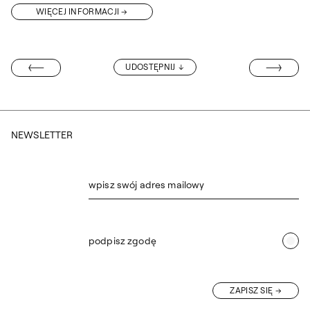
WIĘCEJ INFORMACJI
„POCZTÓWKA 
UDOSTĘPNIJ
ASP SHOWROOM
NEWSLETTER
wpisz swój adres mailowy
podpisz zgodę
ZAPISZ SIĘ