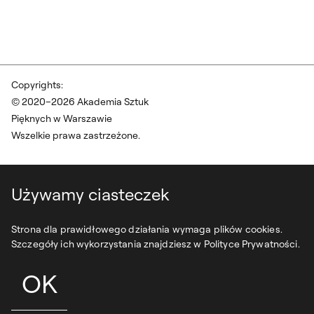
Copyrights:
© 2020–2026 Akademia Sztuk
Pięknych w Warszawie
Wszelkie prawa zastrzeżone.
Używamy ciasteczek
Strona dla prawidłowego działania wymaga plików cookies.
Szczegóły ich wykorzystania znajdziesz w Polityce Prywatności.
OK
projekt:
syfonstudio
development:
owls department
DO G