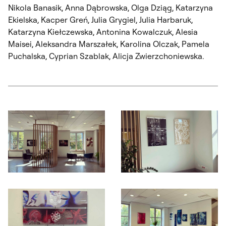
Nikola Banasik, Anna Dąbrowska, Olga Dziąg, Katarzyna
Ekielska, Kacper Greń, Julia Grygiel, Julia Harbaruk,
Katarzyna Kiełczewska, Antonina Kowalczuk, Alesia
Maisei, Aleksandra Marszałek, Karolina Olczak, Pamela
Puchalska, Cyprian Szablak, Alicja Zwierzchoniewska.
Otwórz okno dialogowe, slajd numer: 1
Otwórz okno dialogowe, slajd nu