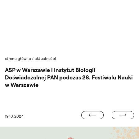
Przejdź do wyszukiwarki
Przejdź do treści
strona główna
/
aktualności
ASP w Warszawie i Instytut Biologii
Doświadczalnej PAN podczas 28. Festiwalu Nauki
w Warszawie
11. TRIENNALE
19.10.2024
DA ZARĘBY „PIES PAWŁOWA” W GALERII PRACOWNI NR 6