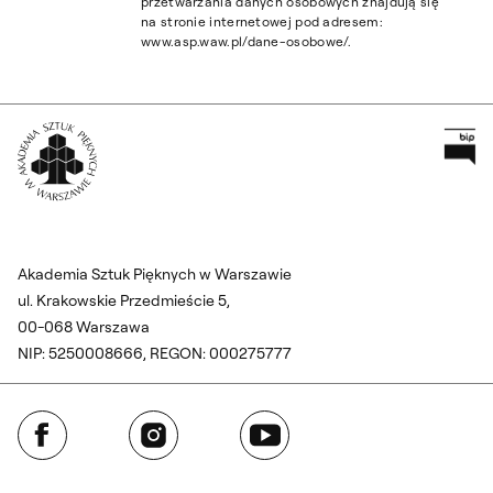
przetwarzania danych osobowych znajdują się
na stronie internetowej pod adresem:
www.asp.waw.pl/dane-osobowe/.
Pr
Wróć na Stronę Główną
Akademia Sztuk Pięknych w Warszawie
ul. Krakowskie Przedmieście 5,
00-068 Warszawa
NIP: 5250008666, REGON: 000275777
Facebook
Instagram
YouTube