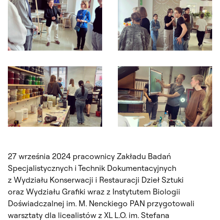
Otwórz okno dialogowe, slajd numer: 1
Otwórz okno dialogowe, slajd nu
Otwórz okno dialogowe, slajd numer: 3
Otwórz okno dialogowe, slajd nu
27 września 2024 pracownicy Zakładu Badań
Specjalistycznych i Technik Dokumentacyjnych
z Wydziału Konserwacji i Restauracji Dzieł Sztuki
oraz Wydziału Grafiki wraz z Instytutem Biologii
Doświadczalnej im. M. Nenckiego PAN przygotowali
warsztaty dla licealistów z XL L.O. im. Stefana