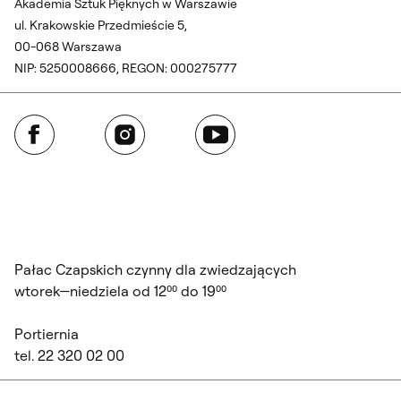
Akademia Sztuk Pięknych w Warszawie
ul. Krakowskie Przedmieście 5,
00-068 Warszawa
NIP: 5250008666, REGON: 000275777
Facebook
Instagram
YouTube
Pałac Czapskich czynny dla zwiedzających
wtorek—niedziela od 12⁰⁰ do 19⁰⁰
Portiernia
tel. 22 320 02 00