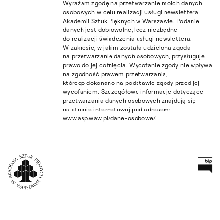
Wyrażam zgodę na przetwarzanie moich danych
osobowych w celu realizacji usługi newslettera
Akademii Sztuk Pięknych w Warszawie. Podanie
danych jest dobrowolne, lecz niezbędne
do realizacji świadczenia usługi newslettera.
W zakresie, w jakim została udzielona zgoda
na przetwarzanie danych osobowych, przysługuje
prawo do jej cofnięcia. Wycofanie zgody nie wpływa
na zgodność prawem przetwarzania,
którego dokonano na podstawie zgody przed jej
wycofaniem. Szczegółowe informacje dotyczące
przetwarzania danych osobowych znajdują się
na stronie internetowej pod adresem:
www.asp.waw.pl/dane-osobowe/.
Pr
Wróć na Stronę Główną