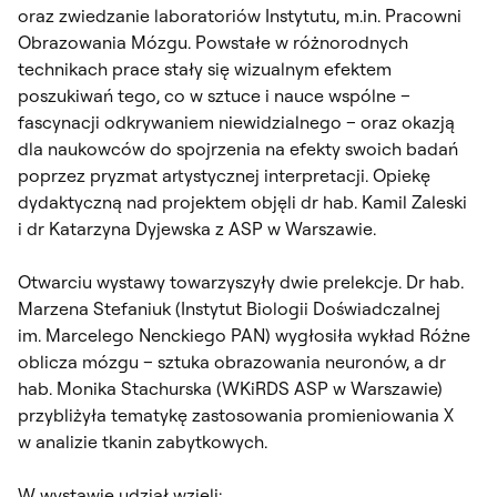
oraz zwiedzanie laboratoriów Instytutu, m.in. Pracowni
Obrazowania Mózgu. Powstałe w różnorodnych
technikach prace stały się wizualnym efektem
poszukiwań tego, co w sztuce i nauce wspólne –
fascynacji odkrywaniem niewidzialnego – oraz okazją
dla naukowców do spojrzenia na efekty swoich badań
poprzez pryzmat artystycznej interpretacji. Opiekę
dydaktyczną nad projektem objęli dr hab. Kamil Zaleski
i dr Katarzyna Dyjewska z ASP w Warszawie.
Otwarciu wystawy towarzyszyły dwie prelekcje. Dr hab.
Marzena Stefaniuk (Instytut Biologii Doświadczalnej
im. Marcelego Nenckiego PAN) wygłosiła
wykład Różne
oblicza mózgu – sztuka obrazowania neuronów
, a dr
hab. Monika Stachurska (WKiRDS ASP w Warszawie)
przybliżyła tematykę zastosowania promieniowania X
w analizie tkanin zabytkowych.
W wystawie udział wzięli: