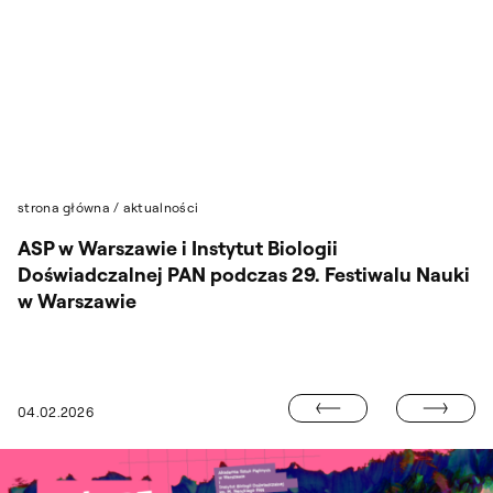
Przejdź do wyszukiwarki
Przejdź do treści
strona główna
/
aktualności
ASP w Warszawie i Instytut Biologii
Doświadczalnej PAN podczas 29. Festiwalu Nauki
w Warszawie
REKRUTACJA N
04.02.2026
GRANICE RZECZYWISTOŚCI