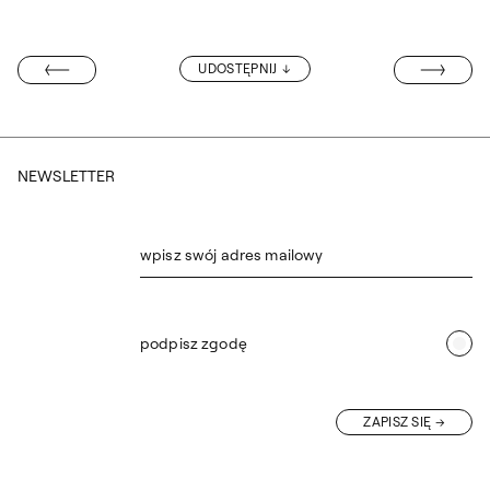
REKRUTACJA N
UDOSTĘPNIJ
ECZYWISTOŚCI
NEWSLETTER
wpisz swój adres mailowy
podpisz zgodę
ZAPISZ SIĘ