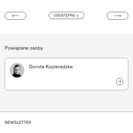
„PAMIĘĆ I TO
UDOSTĘPNIJ
AŁAC CZAPSKICH
Powiązane osoby
Dorota Kozieradzka
NEWSLETTER