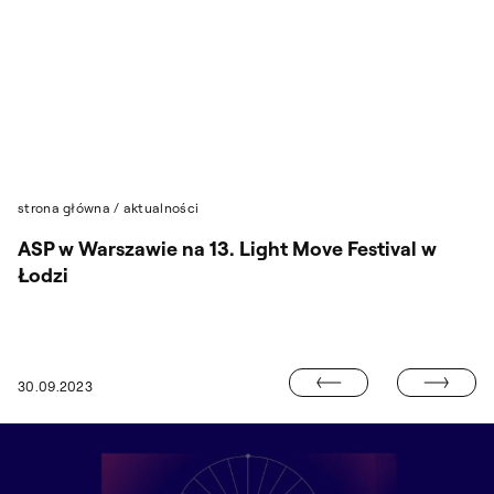
Przejdź do wyszukiwarki
Przejdź do treści
strona główna
/
aktualności
ASP w Warszawie na 13. Light Move Festival w
Łodzi
„PAMIĘĆ I TO
30.09.2023
AIR DESIGN: 29 – 30 WRZEŚNIA 2023, PAŁAC CZAPSKICH