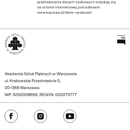
przetwarzania danych osobowych znajdują się
na stronie internetowej pod adresem:
www.asp.waw.pl/dane-osobowe/.
Pr
Wróć na Stronę Główną
Akademia Sztuk Pięknych w Warszawie
ul. Krakowskie Przedmieście 5,
00-068 Warszawa
NIP: 5250008666, REGON: 000275777
Facebook
Instagram
YouTube