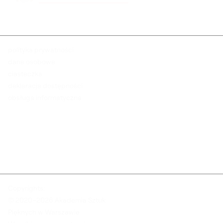
polityka prywatności
dane osobowe
ciasteczka
deklaracja dostępności
obsługa informatyczna
Copyrights:
© 2020–2026 Akademia Sztuk
Pięknych w Warszawie