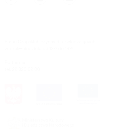
Pałac Czapskich czynny dla zwiedzających
wtorek—niedziela od 12⁰⁰ do 19⁰⁰
Portiernia
tel. 22 320 02 00