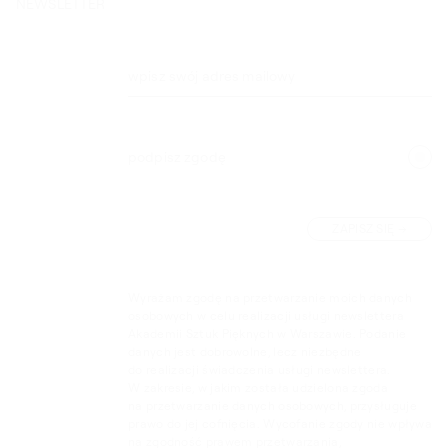
NEWSLETTER
wpisz swój adres mailowy
podpisz zgodę
ZAPISZ SIĘ
Wyrażam zgodę na przetwarzanie moich danych
osobowych w celu realizacji usługi newslettera
Akademii Sztuk Pięknych w Warszawie. Podanie
danych jest dobrowolne, lecz niezbędne
do realizacji świadczenia usługi newslettera.
W zakresie, w jakim została udzielona zgoda
na przetwarzanie danych osobowych, przysługuje
prawo do jej cofnięcia. Wycofanie zgody nie wpływa
na zgodność prawem przetwarzania,