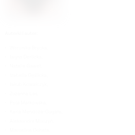
Autorki i autor:
Weronika Brycka,
Jagna Derlicka,
Natalia Gaweł,
Izabella Gęślicka,
Jakub Kowalczyk,
Zuzanna Las,
Pola Markowska,
Karla Mendoza-Gugała,
Aleksandra Muczyń,
Marcelina Ochała,