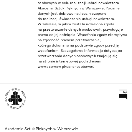
osobowych w celu realizacji usługi newslettera
Akademii Sztuk Pięknych w Warszawie. Podanie
danych jest dobrowolne, lecz niezbędne
do realizacji świadczenia usługi newslettera.
W zakresie, w jakim została udzielona zgoda
na przetwarzanie danych osobowych, przysługuje
prawo do jej cofnięcia. Wycofanie zgody nie wpływa
na zgodność prawem przetwarzania,
którego dokonano na podstawie zgody przed jej
wycofaniem. Szczegółowe informacje dotyczące
przetwarzania danych osobowych znajdują się
na stronie internetowej pod adresem:
www.asp.waw.pl/dane-osobowe/.
Pr
Wróć na Stronę Główną
Akademia Sztuk Pięknych w Warszawie