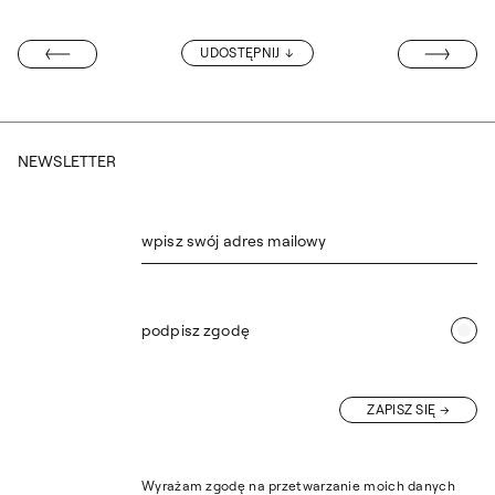
CYKL FILMÓW
UDOSTĘPNIJ
SŁAWA SŁONINY
NEWSLETTER
wpisz swój adres mailowy
podpisz zgodę
ZAPISZ SIĘ
Wyrażam zgodę na przetwarzanie moich danych