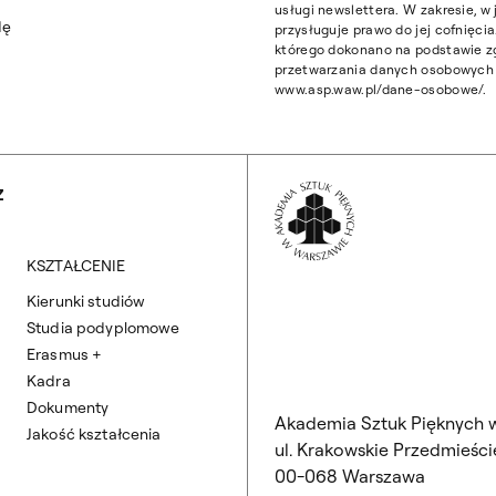
usługi newslettera. W zakresie, 
dę
przysługuje prawo do jej cofnięc
którego dokonano na podstawie z
przetwarzania danych osobowych z
www.asp.waw.pl/dane-osobowe/.
Wróć na Stronę 
Z
KSZTAŁCENIE
Kierunki studiów
Studia podyplomowe
Erasmus +
Kadra
Dokumenty
Akademia Sztuk Pięknych 
Jakość kształcenia
ul. Krakowskie Przedmieście
00-068 Warszawa