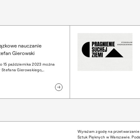
iązkowe nauczanie
tefan Gierowski
do 15 października 2023 można
 Stefana Gierowskiego,
w Pałacu Czapskich w ramach
ającej wystawy "(Nie)obowiązkowe
pizmu". Zdeponowane w Muzeum
e obrazy pochodzą z kolekcji
iała oraz Rodziny Stefana
14 sierpnia przypadła pierwsza
ci Profesora.
Wyrażam zgodę na przetwarzanie 
Sztuk Pięknych w Warszawie. Poda