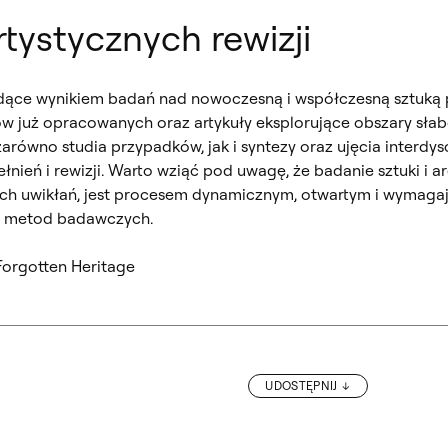
tystycznych rewizji
ędące wynikiem badań nad nowoczesną i współczesną sztuką p
ów już opracowanych oraz artykuły eksplorujące obszary sła
arówno studia przypadków, jak i syntezy oraz ujęcia interdys
nień i rewizji. Warto wziąć pod uwagę, że badanie sztuki i ar
nych uwikłań, jest procesem dynamicznym, otwartym i wymag
i metod badawczych.
Forgotten Heritage
UDOSTĘPNIJ