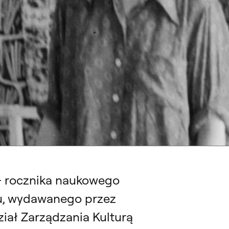
WEGO KONKURSU MUZYKI POLSKIEJ ROZSTRZYGNIĘTY!
 – rocznika naukowego
ku, wydawanego przez
iał Zarządzania Kulturą