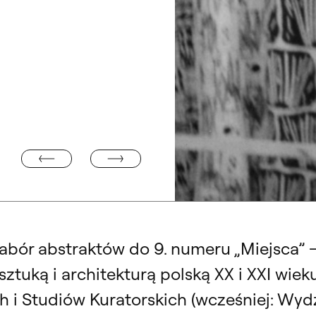
KONKURS NA PROJEKT STATUETKI III MIĘDZYNARODO
NTUITIO. WYSTAWA
nabór abstraktów do 9. numeru „Miejsca”
tuką i architekturą polską XX i XXI wie
 i Studiów Kuratorskich (wcześniej: Wydz