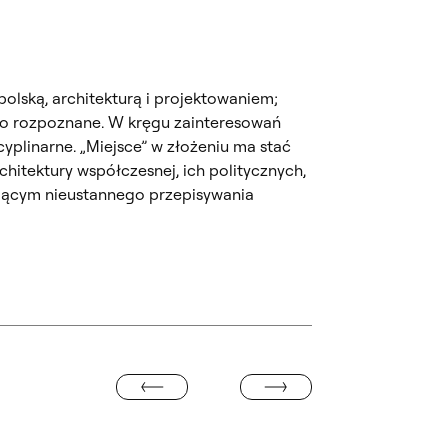
olską, architekturą i projektowaniem;
bo rozpoznane. W kręgu zainteresowań
cyplinarne. „Miejsce” w złożeniu ma stać
chitektury współczesnej, ich politycznych,
ającym nieustannego przepisywania
KONKURS NA PROJEKT STATUETKI 
SCIENTIA & INTUITIO. WYSTAWA