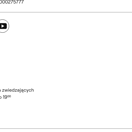
 000275777
ouTube
a zwiedzających
 19⁰⁰