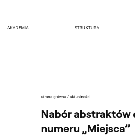
AKADEMIA
STRUKTURA
O Akademii
Wydziały
Władze
Instytuty
Wybory 2024
Jednostki międzywydziałowe
Pałac Czapskich
Archiwum
Projekty
Biblioteka Główna
Budynki
Muzeum
Dostępność
Wydawnictwo
Tekst ETR
strona główna
/
aktualności
Sklep
Aktualności
Nabór abstraktów 
Mapa serwisu
numeru „Miejsca”