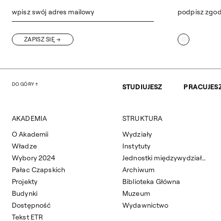
wpisz swój adres mailowy
podpisz zgo
ZAPISZ SIĘ
DO GÓRY
STUDIUJESZ
PRACUJES
AKADEMIA
STRUKTURA
O Akademii
Wydziały
Władze
Instytuty
Wybory 2024
Jednostki międzywydziałowe
Pałac Czapskich
Archiwum
Projekty
Biblioteka Główna
Budynki
Muzeum
Dostępność
Wydawnictwo
Tekst ETR