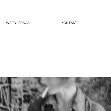
WSPÓŁPRACA
KONTAKT
Promocja
Kancelaria Główna
Dla mediów
Dziekanaty
Patronaty
Pałac Czapskich
Realizowane projekty
Administracja
Towarzystwo Przyjaciół ASP
Budynki
Fundacja ASP w Warszawie