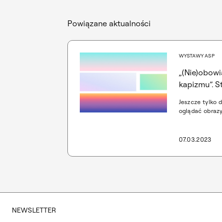
Powiązane aktualności
WYSTAWY ASP
„(Nie)obow
kapizmu”. S
Jeszcze tylko 
oglądać obrazy
prezentowane 
aneksu do trw
nauczanie ka
07.03.2023
ASP w Warszawi
Krzysztofa Mus
Gierowskiego. 
rocznica śmier
NEWSLETTER