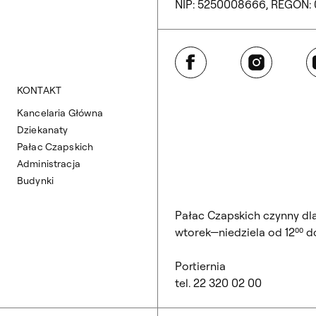
NIP: 5250008666, REGON:
Facebook
Instagram
Y
KONTAKT
Kancelaria Główna
Dziekanaty
Pałac Czapskich
Administracja
Budynki
Pałac Czapskich czynny dl
wtorek—niedziela od 12⁰⁰ do
Portiernia
tel. 22 320 02 00