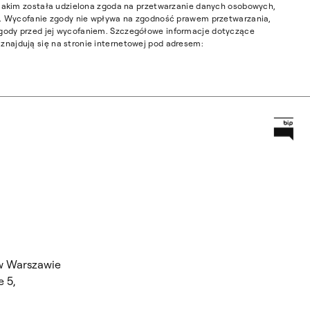
w jakim została udzielona zgoda na przetwarzanie danych osobowych,
ia. Wycofanie zgody nie wpływa na zgodność prawem przetwarzania,
gody przed jej wycofaniem. Szczegółowe informacje dotyczące
najdują się na stronie internetowej pod adresem:
Prz
Główną
w Warszawie
 5,