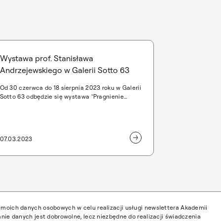
Wystawa prof. Stanisława
Andrzejewskiego w Galerii Sotto 63
Od 30 czerwca do 18 sierpnia 2023 roku w Galerii
Sotto 63 odbędzie się wystawa "Pragnienie
suchej ziemi" prof. Stanisława Andrzejewskiego,
będąca częścią programu artystycznego
"Geometria pustyni".
07.03.2023
moich danych osobowych w celu realizacji usługi newslettera Akademii
nie danych jest dobrowolne, lecz niezbędne do realizacji świadczenia