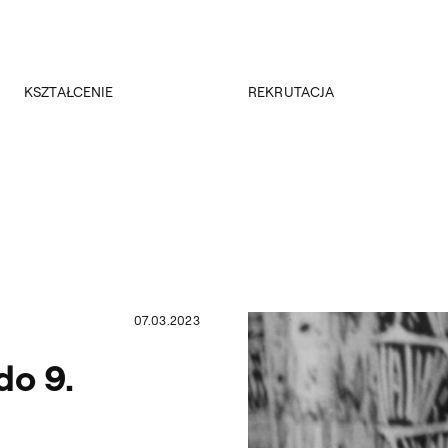
Przejdź do wyszukiwarki
Przejdź do treści
KSZTAŁCENIE
REKRUTACJA
Kierunki studiów
Rekrutacja 2026/2027
Studia podyplomowe
Regulamin rekrutacji 2026/2027
Erasmus +
Wyniki rekrutacji
Kadra
Kursy
Dokumenty
Rejestracja online
Jakość kształcenia
07.03.2023
do 9.