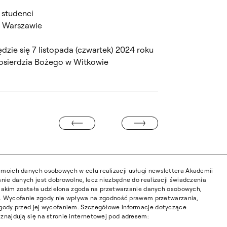
 studenci
w Warszawie
zie się 7 listopada (czwartek) 2024 roku
łosierdzia Bożego w Witkowie
MENEDŻER OPIEKI I KONSERWACJI
YSTAWY W SALONIE GOLDENMARK
moich danych osobowych w celu realizacji usługi newslettera Akademii
nie danych jest dobrowolne, lecz niezbędne do realizacji świadczenia
w jakim została udzielona zgoda na przetwarzanie danych osobowych,
ia. Wycofanie zgody nie wpływa na zgodność prawem przetwarzania,
gody przed jej wycofaniem. Szczegółowe informacje dotyczące
najdują się na stronie internetowej pod adresem: