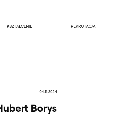
Przejdź do wyszukiwarki
Przejdź do treści
KSZTAŁCENIE
REKRUTACJA
Kierunki studiów
Rekrutacja 2026/2027
Studia podyplomowe
Regulamin rekrutacji 2026/2027
Erasmus +
Wyniki rekrutacji
Kadra
Kursy
Dokumenty
Rejestracja online
Jakość kształcenia
04.11.2024
Hubert Borys