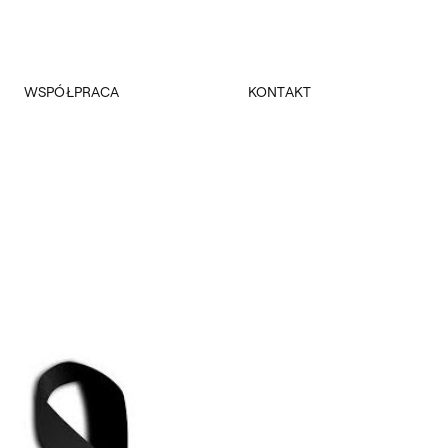
WSPÓŁPRACA
KONTAKT
Promocja
Kancelaria Główna
Dla mediów
Dziekanaty
Patronaty
Pałac Czapskich
Realizowane projekty
Administracja
Towarzystwo Przyjaciół ASP
Budynki
Fundacja ASP w Warszawie