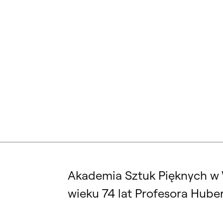
BŁAŻEJ OSTOJA LNISKI: „PEJZAŻ”. WERNISAŻ WYSTAWY W SAL
Akademia Sztuk Pięknych w 
wieku 74 lat Profesora Hube