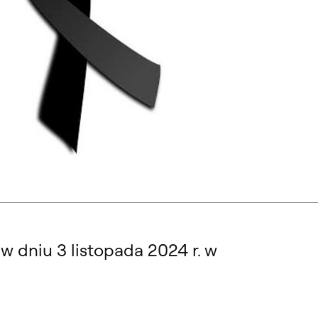
IEŁ SZTUKI. NOWY KIERUNEK STUDIÓW PODYPLOMOWYCH
 dniu 3 listopada 2024 r. w