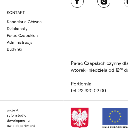
KONTAKT
Kancelaria Główna
Dziekanaty
Pałac Czapskich
Administracja
Budynki
Pałac Czapskich czynny dl
wtorek—niedziela od 12⁰⁰ do
Portiernia
tel. 22 320 02 00
projekt:
syfonstudio
development:
owls department