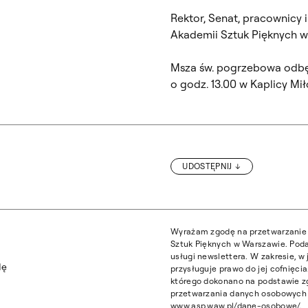
Rektor, Senat, pracownicy i
Akademii Sztuk Pięknych 
Msza św. pogrzebowa odbęd
o godz. 13.00 w Kaplicy Mi
UDOSTĘPNIJ
BŁAŻEJ OSTOJA LNISKI: „PEJZAŻ”. WERNISAŻ W
Wyrażam zgodę na przetwarzanie 
Sztuk Pięknych w Warszawie. Poda
usługi newslettera. W zakresie, 
dę
przysługuje prawo do jej cofnięc
którego dokonano na podstawie z
przetwarzania danych osobowych z
www.asp.waw.pl/dane-osobowe/.