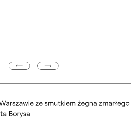
MENEDŻER OPIEKI I KONSERWACJI RESTAURACJI DZ
ONIE GOLDENMARK
Warszawie ze smutkiem żegna zmarłego w
rta Borysa