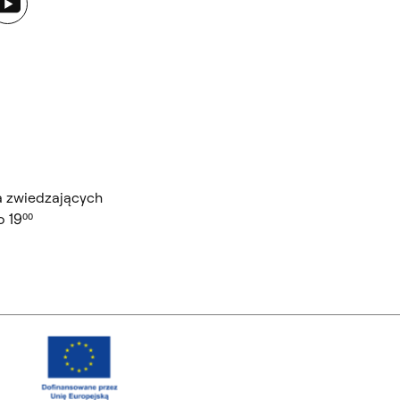
a zwiedzających
 19⁰⁰