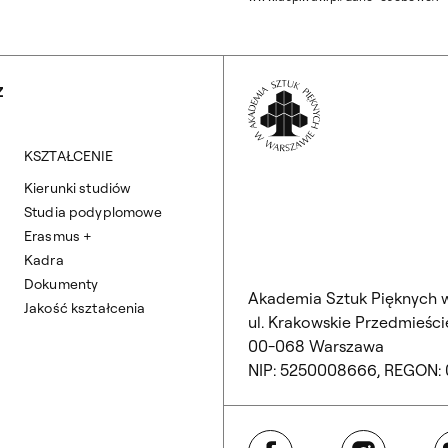
Wróć na Stronę 
Z
KSZTAŁCENIE
Kierunki studiów
Studia podyplomowe
Erasmus +
Kadra
Dokumenty
Akademia Sztuk Pięknych 
Jakość kształcenia
ul. Krakowskie Przedmieście
00-068 Warszawa
NIP: 5250008666, REGON:
Facebook
Instagram
Y