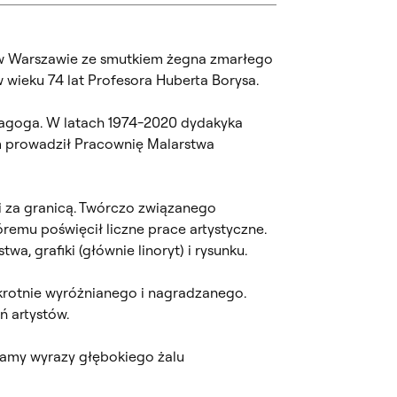
w Warszawie ze smutkiem żegna zmarłego
w wieku 74 lat Profesora Huberta Borysa.
dagoga. W latach 1974-2020 dydakyka
ym prowadził Pracownię Malarstwa
i za granicą. Twórczo związanego
remu poświęcił liczne prace artystyczne.
wa, grafiki (głównie linoryt) i rysunku.
okrotnie wyróżnianego i nagradzanego.
 artystów.
adamy wyrazy głębokiego żalu