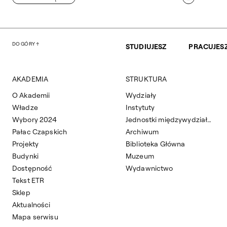
DO GÓRY
STUDIUJESZ
PRACUJES
AKADEMIA
STRUKTURA
O Akademii
Wydziały
Władze
Instytuty
Wybory 2024
Jednostki międzywydziałowe
Pałac Czapskich
Archiwum
Projekty
Biblioteka Główna
Budynki
Muzeum
Dostępność
Wydawnictwo
Tekst ETR
Sklep
Aktualności
Mapa serwisu