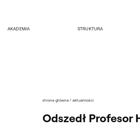
AKADEMIA
STRUKTURA
O Akademii
Wydziały
Władze
Instytuty
Wybory 2024
Jednostki międzywydziałowe
Pałac Czapskich
Archiwum
Projekty
Biblioteka Główna
Budynki
Muzeum
Dostępność
Wydawnictwo
Tekst ETR
strona główna
/
aktualności
Sklep
Aktualności
Odszedł Profesor 
Mapa serwisu