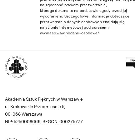
na zgodność prawem przetwarzania,
którego dokonano na podstawie zgody przed jej
wycofaniem. Szczegółowe informacje dotyczące
przetwarzania danych osobowych znajdują się
na stronie internetowej pod adresem:
www.asp.waw.pl/dane-osobowe/.
Pr
Wróć na Stronę Główną
Akademia Sztuk Pięknych w Warszawie
ul. Krakowskie Przedmieście 5,
00-068 Warszawa
NIP: 5250008666, REGON: 000275777