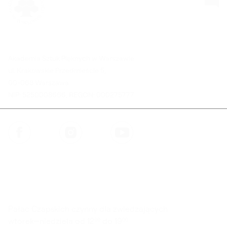
Akademia Sztuk Pięknych w Warszawie
ul. Krakowskie Przedmieście 5,
00-068 Warszawa
NIP: 5250008666, REGON: 000275777
Facebook
Instagram
YouTube
Pałac Czapskich czynny dla zwiedzających
wtorek—niedziela od 12⁰⁰ do 19⁰⁰