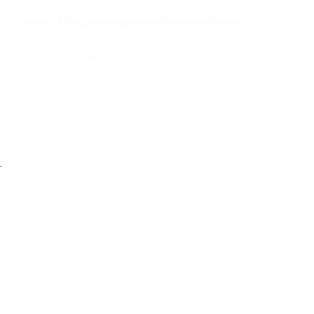
katalogi Międzynarodowego Biennale Plakatu
–
dokumentujące to prestiżowe wydarzenie artystyczne
o światowym zasięgu.
INAUGURACJA 
UDOSTĘPNIJ
MOWYM W GDYNI
NEWSLETTER
wpisz swój adres mailowy
podpisz zgodę