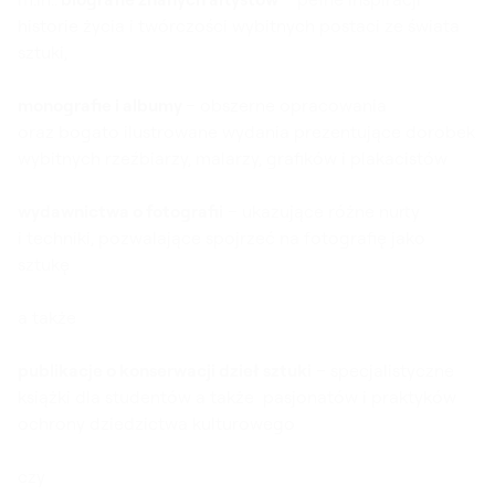
historie życia i twórczości wybitnych postaci ze świata
sztuki,
monografie i albumy
– obszerne opracowania
oraz bogato ilustrowane wydania prezentujące dorobek
wybitnych rzeźbiarzy, malarzy, grafików i plakacistów
wydawnictwa o fotografii
– ukazujące różne nurty
i techniki, pozwalające spojrzeć na fotografię jako
sztukę
a także
publikacje o konserwacji dzieł sztuki
– specjalistyczne
książki dla studentów a także pasjonatów i praktyków
ochrony dziedzictwa kulturowego
czy