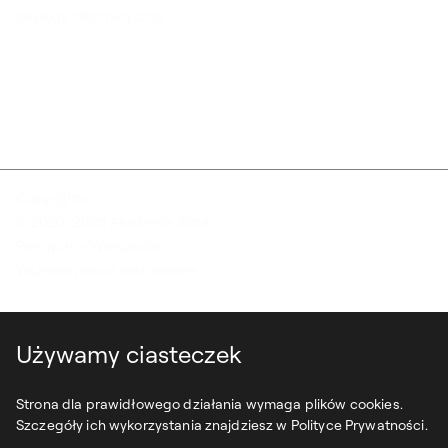
obsługa informatyczna
Copyrights:
© 2020–2026 Akademia Sztuk
Pięknych w Warszawie
Wszelkie prawa zastrzeżone.
Używamy ciasteczek
Strona dla prawidłowego działania wymaga plików cookies.
Szczegóły ich wykorzystania znajdziesz w Polityce Prywatności.