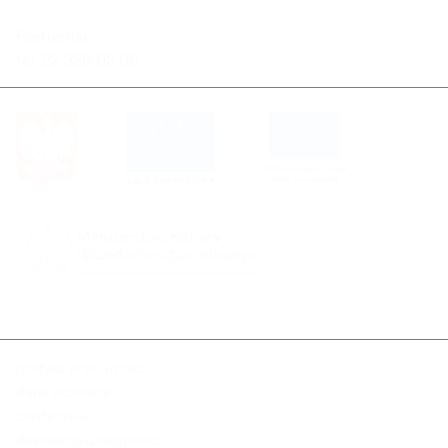
Portiernia
tel. 22 320 02 00
polityka prywatności
dane osobowe
ciasteczka
deklaracja dostępności