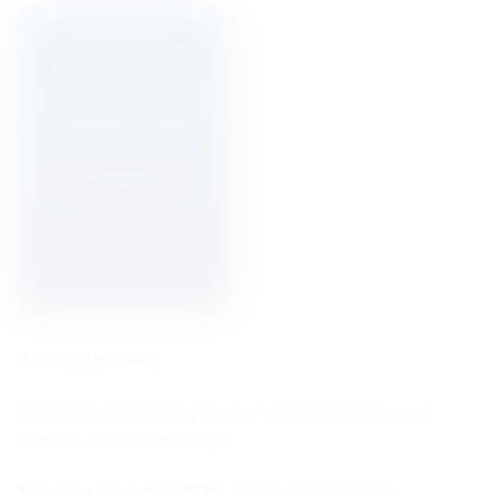
Rabaty i Prezenty
Z okazji otwarcia sklepu internetowego na klientów
czekają wyjątkowe okazje:
Tylko 1 października 2025
– 15% zniżki na książki