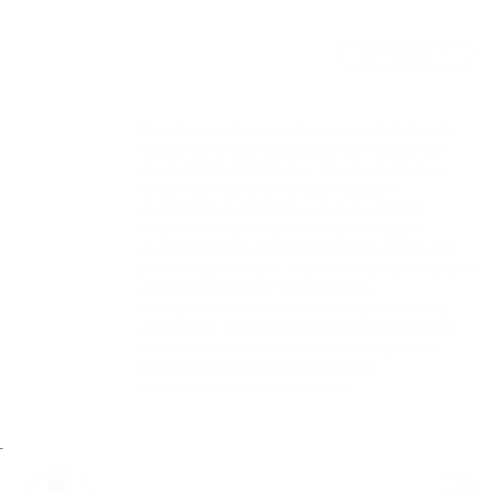
ZAPISZ SIĘ
Wyrażam zgodę na przetwarzanie moich danych
osobowych w celu realizacji usługi newslettera
Akademii Sztuk Pięknych w Warszawie. Podanie
danych jest dobrowolne, lecz niezbędne
do realizacji świadczenia usługi newslettera.
W zakresie, w jakim została udzielona zgoda
na przetwarzanie danych osobowych, przysługuje
prawo do jej cofnięcia. Wycofanie zgody nie wpływa
na zgodność prawem przetwarzania,
którego dokonano na podstawie zgody przed jej
wycofaniem. Szczegółowe informacje dotyczące
przetwarzania danych osobowych znajdują się
na stronie internetowej pod adresem:
www.asp.waw.pl/dane-osobowe/.
Pr
Wróć na Stronę Główną