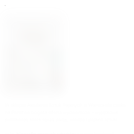
W sklepie Akademii Sztuk Pięknych w Warszawie czeka
na Państwa bogata oferta wydawnicza – wyjątkowe
publikacje, które łączą pasję, wiedzę i piękno sztuki.
m.in.:
biografie znanych artystów
– pełne inspiracji