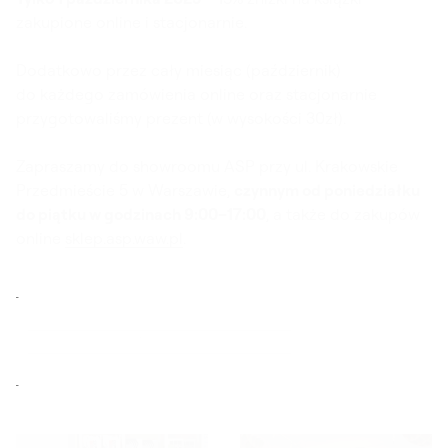
zakupione online i stacjonarnie.
Dodatkowo przez cały miesiąc (październik)
do każdego zamówienia online oraz stacjonarnie
przygotowaliśmy prezent (w wysokości 30zł).
Zapraszamy do showroomu ASP przy ul. Krakowskie
Przedmieście 5 w Warszawie,
czynnym od poniedziałku
do piątku w godzinach 9:00–17:00
, a także do zakupów
online
sklep.asp.waw.pl
.
SKLEP AKADEMII SZTUK PIĘKNYCH