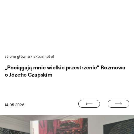
Przejdź do wyszukiwarki
Przejdź do treści
strona główna
/
aktualności
„Pociągają mnie wielkie przestrzenie” Rozmowa
o Józefie Czapskim
UPCOMING 20
14.05.2026
PROF. MICHAŁ STEFANOWSKI W ZARZĄDZIE BEDA