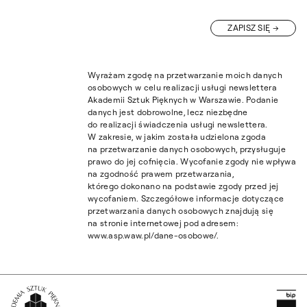
ZAPISZ SIĘ
Wyrażam zgodę na przetwarzanie moich danych
osobowych w celu realizacji usługi newslettera
Akademii Sztuk Pięknych w Warszawie. Podanie
danych jest dobrowolne, lecz niezbędne
do realizacji świadczenia usługi newslettera.
W zakresie, w jakim została udzielona zgoda
na przetwarzanie danych osobowych, przysługuje
prawo do jej cofnięcia. Wycofanie zgody nie wpływa
na zgodność prawem przetwarzania,
którego dokonano na podstawie zgody przed jej
wycofaniem. Szczegółowe informacje dotyczące
przetwarzania danych osobowych znajdują się
na stronie internetowej pod adresem:
www.asp.waw.pl/dane-osobowe/.
Pr
Wróć na Stronę Główną