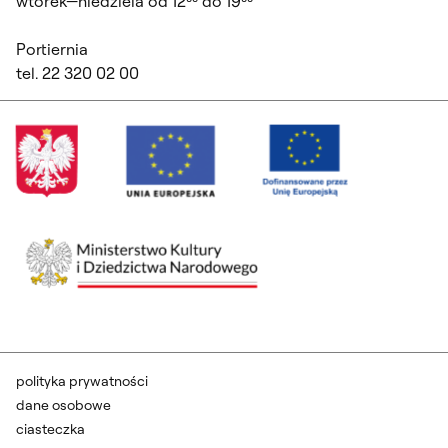
wtorek—niedziela od 12⁰⁰ do 19⁰⁰
Portiernia
tel. 22 320 02 00
polityka prywatności
dane osobowe
ciasteczka