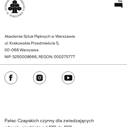
Pr
Wróć na Stronę Główną
Akademia Sztuk Pięknych w Warszawie
ul. Krakowskie Przedmieście 5,
00-068 Warszawa
NIP: 5250008666, REGON: 000275777
Facebook
Instagram
YouTube
Pałac Czapskich czynny dla zwiedzających