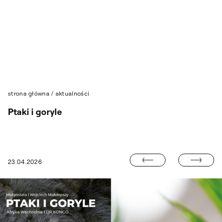
Przejdź do wyszukiwarki
Przejdź do treści
strona główna
/
aktualności
Ptaki i goryle
SPOTKANIE Z 
23.04.2026
PROFESOROWIE ASP NAGRODZENI PRZEZ ZAIKS