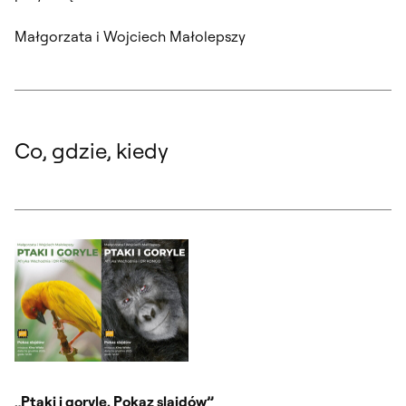
Małgorzata i Wojciech Małolepszy
Co, gdzie, kiedy
„Ptaki i goryle. Pokaz slajdów”