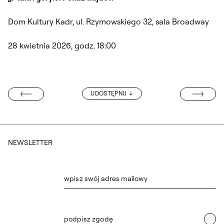
Dom Kultury Kadr, ul. Rzymowskiego 32, sala Broadway
28 kwietnia 2026, godz. 18:00
SPOTKANIE Z 
UDOSTĘPNIJ
I PRZEZ ZAIKS
NEWSLETTER
wpisz swój adres mailowy
podpisz zgodę