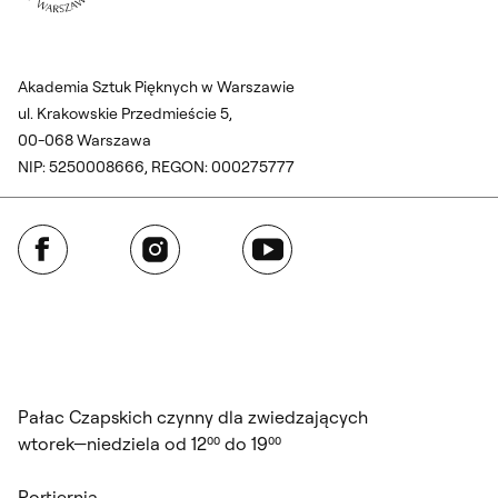
Akademia Sztuk Pięknych w Warszawie
ul. Krakowskie Przedmieście 5,
00-068 Warszawa
NIP: 5250008666, REGON: 000275777
Facebook
Instagram
YouTube
Pałac Czapskich czynny dla zwiedzających
wtorek—niedziela od 12⁰⁰ do 19⁰⁰
Portiernia