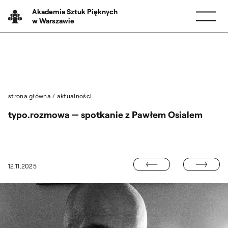
Przejdź do wyszukiwarki
Przejdź do treści
Akademia Sztuk Pięknych
w Warszawie
strona główna
/
aktualności
typo.rozmowa — spotkanie z Pawłem Osialem
ASP PODEJMUJ
12.11.2025
ICHAŁ SZUSZKIEWICZ I JAKUB SOBCZYŃSKI WYRÓŻNIENI