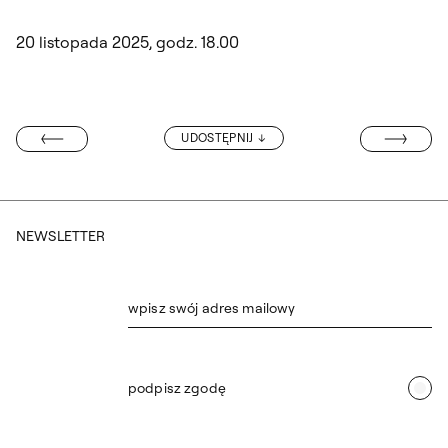
20 listopada 2025, godz. 18.00
ASP PODEJMUJ
UDOSTĘPNIJ
KI WYRÓŻNIENI
NEWSLETTER
wpisz swój adres mailowy
podpisz zgodę