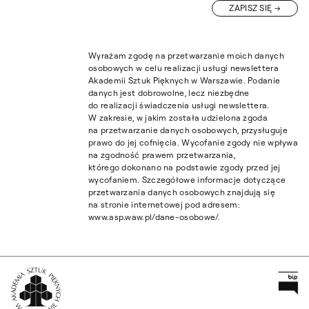
ZAPISZ SIĘ
Wyrażam zgodę na przetwarzanie moich danych
osobowych w celu realizacji usługi newslettera
Akademii Sztuk Pięknych w Warszawie. Podanie
danych jest dobrowolne, lecz niezbędne
do realizacji świadczenia usługi newslettera.
W zakresie, w jakim została udzielona zgoda
na przetwarzanie danych osobowych, przysługuje
prawo do jej cofnięcia. Wycofanie zgody nie wpływa
na zgodność prawem przetwarzania,
którego dokonano na podstawie zgody przed jej
wycofaniem. Szczegółowe informacje dotyczące
przetwarzania danych osobowych znajdują się
na stronie internetowej pod adresem:
www.asp.waw.pl/dane-osobowe/.
Pr
Wróć na Stronę Główną