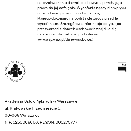
na przetwarzanie danych osobowych, przysługuje
prawo do jej cofnięcia. Wycofanie zgody nie wpływa
na zgodność prawem przetwarzania,
którego dokonano na podstawie zgody przed jej
wycofaniem. Szczegółowe informacje dotyczące
przetwarzania danych osobowych znajdują się
na stronie internetowej pod adresem:
www.asp.waw.pl/dane-osobowe/.
Pr
Wróć na Stronę Główną
Akademia Sztuk Pięknych w Warszawie
ul. Krakowskie Przedmieście 5,
00-068 Warszawa
NIP: 5250008666, REGON: 000275777