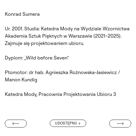
Konrad Sumera
Ur. 2001. Studia: Katedra Mody na Wydziale Wzornictwa
Akademia Sztuk Pięknych w Warszawie (2021–2025).
Zajmuje się projektowaniem ubioru.
Dyplom: „Wild before Seven”
Ptomotor: dr hab. Agnieszka Rożnowska-Jasiewicz /
Manon Kundig
Katedra Mody, Pracownia Projektowania Ubioru 3
UPCOMING2025
UDOSTĘPNIJ
ALL „PRZERWA”