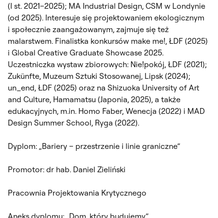
(I st. 2021–2025); MA Industrial Design, CSM w Londynie
(od 2025). Interesuje się projektowaniem ekologicznym
i społecznie zaangażowanym, zajmuje się też
malarstwem. Finalistka konkursów
make me!
, ŁDF (2025)
i
Global Creative Graduate Showcase
2025.
Uczestniczka wystaw zbiorowych:
Nie!pokój
, ŁDF (2021);
Zukünfte
, Muzeum Sztuki Stosowanej, Lipsk (2024);
un_end
, ŁDF (2025) oraz na Shizuoka University of Art
and Culture, Hamamatsu (Japonia, 2025), a także
edukacyjnych, m.in.
Homo Faber
, Wenecja (2022) i MAD
Design Summer School, Ryga (2022).
Dyplom: „Bariery – przestrzenie i linie graniczne”
Promotor: dr hab. Daniel Zieliński
Pracownia Projektowania Krytycznego
Aneks dyplomu: „Dom, który budujemy”