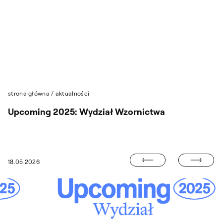
Przejdź do wyszukiwarki
Przejdź do treści
strona główna
/
aktualności
Upcoming 2025: Wydział Wzornictwa
UPCOMING2025
18.05.2026
OPEN CALL „PRZERWA”