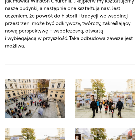
jak mawiał Winston Churchill, „Najpierw my kształtujemy
nasze budynki, a następnie one kształtują nas”. Jest
uczeniem, że powrót do historii i tradycji we wspólnej
przestrzeni może być odkrywczy, twórczy, zakreślający
nową perspektywę – współczesną, otwartą
i wybiegającą w przyszłość. Taka odbudowa zawsze jest
możliwa.
Otwórz okno dialogowe, slajd numer: 1
Otwórz okno dialogowe, slajd nu