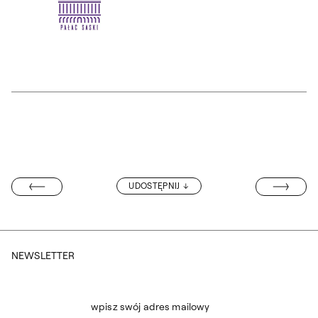
Otwórz okno dialogowe, slajd numer: 3
WYSTAWA PROF
UDOSTĘPNIJ
ZAGRANICZNYCH
NEWSLETTER
wpisz swój adres mailowy