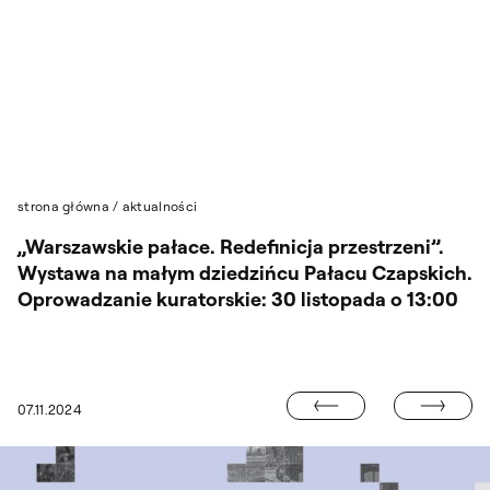
Przejdź do wyszukiwarki
Przejdź do treści
strona główna
/
aktualności
„Warszawskie pałace. Redefinicja przestrzeni”.
Wystawa na małym dziedzińcu Pałacu Czapskich.
Oprowadzanie kuratorskie: 30 listopada o 13:00
WYSTAWA PROF
07.11.2024
 LNISKIEGO W MINISTERSTWIE SPRAW ZAGRANICZNYCH