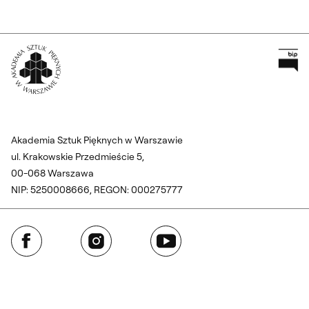
Pr
Wróć na Stronę Główną
Akademia Sztuk Pięknych w Warszawie
ul. Krakowskie Przedmieście 5,
00-068 Warszawa
NIP: 5250008666, REGON: 000275777
Facebook
Instagram
YouTube