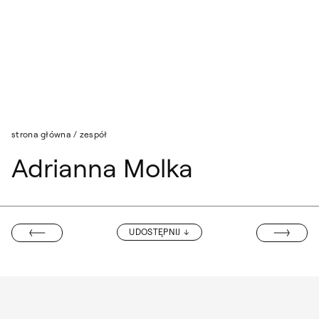
Przejdź do wyszukiwarki
Przejdź do treści
strona główna
/
zespół
Adrianna Molka
AGNIESZKA K
UDOSTĘPNIJ
 OSTOJA LNISKI