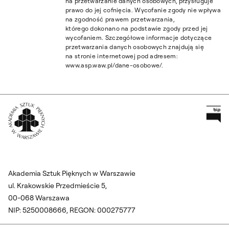
na przetwarzanie danych osobowych, przysługuje
prawo do jej cofnięcia. Wycofanie zgody nie wpływa
na zgodność prawem przetwarzania,
którego dokonano na podstawie zgody przed jej
wycofaniem. Szczegółowe informacje dotyczące
przetwarzania danych osobowych znajdują się
na stronie internetowej pod adresem:
www.asp.waw.pl/dane-osobowe/.
Pr
Wróć na Stronę Główną
Akademia Sztuk Pięknych w Warszawie
ul. Krakowskie Przedmieście 5,
00-068 Warszawa
NIP: 5250008666, REGON: 000275777