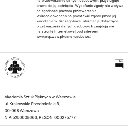
na przetwarzanie danych osobowych, przysługuje
prawo do jej cofnięcia. Wycofanie zgody nie wpływa
na zgodność prawem przetwarzania,
którego dokonano na podstawie zgody przed jej
wycofaniem. Szczegółowe informacje dotyczące
przetwarzania danych osobowych znajdują się
na stronie internetowej pod adresem:
www.asp.waw.pl/dane-osobowe/.
Pr
Wróć na Stronę Główną
Akademia Sztuk Pięknych w Warszawie
ul. Krakowskie Przedmieście 5,
00-068 Warszawa
NIP: 5250008666, REGON: 000275777