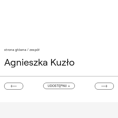
Przejdź do wyszukiwarki
Przejdź do treści
strona główna
/
zespół
Agnieszka Kuzło
PAWEŁ BETTM
UDOSTĘPNIJ
RIANNA MOLKA