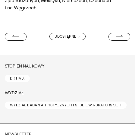
Zjednoczonych, Meksyku, Niemczech, Czechach
i na Węgrzech.
DR PIOTR SŁO
UDOSTĘPNIJ
KUBA SZREDER
STOPIEŃ NAUKOWY
DR HAB.
WYDZIAŁ
WYDZIAŁ BADAŃ ARTYSTYCZNYCH I STUDIÓW KURATORSKICH
NEWSLETTER