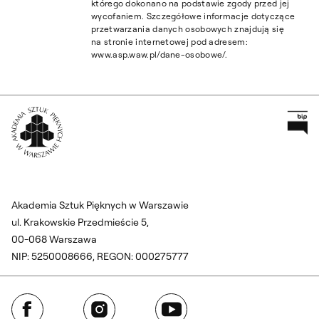
którego dokonano na podstawie zgody przed jej
wycofaniem. Szczegółowe informacje dotyczące
przetwarzania danych osobowych znajdują się
na stronie internetowej pod adresem:
www.asp.waw.pl/dane-osobowe/.
Pr
Wróć na Stronę Główną
Akademia Sztuk Pięknych w Warszawie
ul. Krakowskie Przedmieście 5,
00-068 Warszawa
NIP: 5250008666, REGON: 000275777
Facebook
Instagram
YouTube