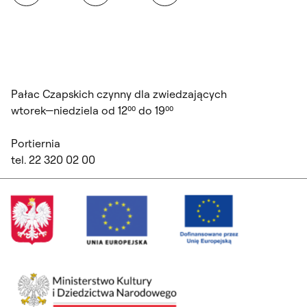
Pałac Czapskich czynny dla zwiedzających
wtorek—niedziela od 12⁰⁰ do 19⁰⁰
Portiernia
tel. 22 320 02 00