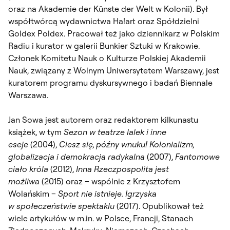
oraz na Akademie der Künste der Welt w Kolonii). Był
współtwórcą wydawnictwa Ha!art oraz Spółdzielni
Goldex Poldex. Pracował też jako dziennikarz w Polskim
Radiu i kurator w galerii Bunkier Sztuki w Krakowie.
Członek Komitetu Nauk o Kulturze Polskiej Akademii
Nauk, związany z Wolnym Uniwersytetem Warszawy, jest
kuratorem programu dyskursywnego i badań Biennale
Warszawa.
Jan Sowa jest autorem oraz redaktorem kilkunastu
książek, w tym
Sezon w teatrze lalek i inne
eseje
(2004),
Ciesz się, późny wnuku! Kolonializm,
globalizacja i demokracja radykalna
(2007),
Fantomowe
ciało króla
(2012),
Inna Rzeczpospolita jest
możliwa
(2015) oraz – wspólnie z Krzysztofem
Wolańskim –
Sport nie istnieje. Igrzyska
w społeczeństwie spektaklu
(2017). Opublikował też
wiele artykułów w m.in. w Polsce, Francji, Stanach