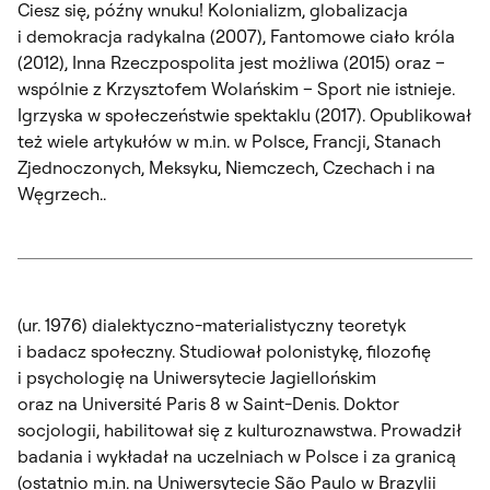
Ciesz się, późny wnuku! Kolonializm, globalizacja
i demokracja radykalna
(2007),
Fantomowe ciało króla
(2012),
Inna Rzeczpospolita jest możliwa
(2015) oraz –
wspólnie z Krzysztofem Wolańskim –
Sport nie istnieje.
Igrzyska w społeczeństwie spektaklu
(2017). Opublikował
też wiele artykułów w m.in. w Polsce, Francji, Stanach
Zjednoczonych, Meksyku, Niemczech, Czechach i na
Węgrzech..
(ur. 1976) dialektyczno-materialistyczny teoretyk
i badacz społeczny. Studiował polonistykę, filozofię
i psychologię na Uniwersytecie Jagiellońskim
oraz na Université Paris 8 w Saint-Denis. Doktor
socjologii, habilitował się z kulturoznawstwa. Prowadził
badania i wykładał na uczelniach w Polsce i za granicą
(ostatnio m.in. na Uniwersytecie São Paulo w Brazylii