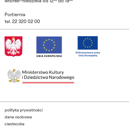
wtorek—niedziela od 12⁰⁰ do 19⁰⁰
Portiernia
tel. 22 320 02 00
polityka prywatności
dane osobowe
ciasteczka