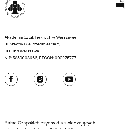
Pr
Wróć na Stronę Główną
Akademia Sztuk Pięknych w Warszawie
ul. Krakowskie Przedmieście 5,
00-068 Warszawa
NIP: 5250008666, REGON: 000275777
Facebook
Instagram
YouTube
Pałac Czapskich czynny dla zwiedzających