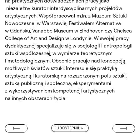
na praktycznych doświadczeniach pracy jako
niezależny kurator interdyscyplinarnych projektów
artystycznych. Współpracował m.in. z Muzeum Sztuki
Nowoczesnej w Warszawie, Festiwalem Alternativa
w Gdańsku, Vanabbe Museum w Eindhoven czy Chelsea
College of Art and Design w Londynie. W swojej pracy
dydaktycznej specjalizuje się w socjologii i antropologii
sztuki współczesnej, w wymiarze teoretycznym
i metodologicznym. Obecnie pracuje nad koncepcją
możliwych światów sztuki. Interesuje się praktyką
artystyczną i kuratorską na rozszerzonym polu sztuki,
sztuką publiczną i społeczną, eksperymentami
z wykorzystywaniem kompetencji artystycznych
na innych obszarach życia.
DR HAB. JAN 
UDOSTĘPNIJ
KAROLINA THEL