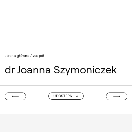
Przejdź do wyszukiwarki
Przejdź do treści
strona główna
/
zespół
dr Joanna Szymoniczek
JUSTYNA TYLL
UDOSTĘPNIJ
OANNA RODZIK