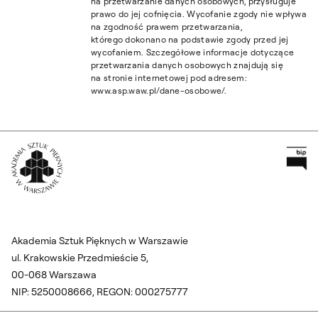
na przetwarzanie danych osobowych, przysługuje
prawo do jej cofnięcia. Wycofanie zgody nie wpływa
na zgodność prawem przetwarzania,
którego dokonano na podstawie zgody przed jej
wycofaniem. Szczegółowe informacje dotyczące
przetwarzania danych osobowych znajdują się
na stronie internetowej pod adresem:
www.asp.waw.pl/dane-osobowe/.
Pr
Wróć na Stronę Główną
Akademia Sztuk Pięknych w Warszawie
ul. Krakowskie Przedmieście 5,
00-068 Warszawa
NIP: 5250008666, REGON: 000275777